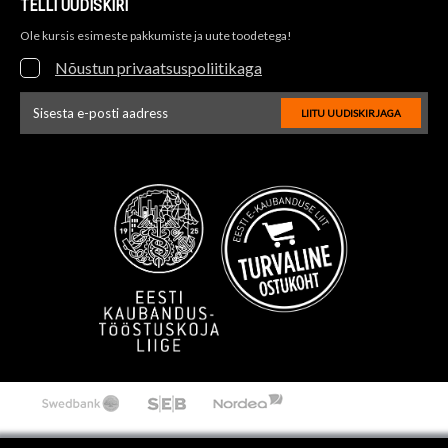
TELLI UUDISKIRI
Ole kursis esimeste pakkumiste ja uute toodetega!
Nõustun privaatsuspoliitikaga
LIITU UUDISKIRJAGA
Uudiskirja e-posti aadressi sisestus