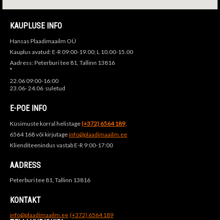
KAUPLUSE INFO
Hansas Plaadimaailm OÜ
Kauplus avatud: E-R 09:00-19.00; L 10.00-15.00
Aadress: Peterburi tee 81, Tallinn 13816
*
22.06 09:00-16:00
23.06- 24.06 suletud
E-POE INFO
Küsimuste korral helistage
(+372) 6564 189,
6564 168 või kirjutage
info@plaadimaailm.ee
Klienditeenindus vastab E-R 9:00-17:00
AADRESS
Peterburi tee 81, Tallinn 13816
KONTAKT
info@plaadimaailm.ee
(+372) 6564 189