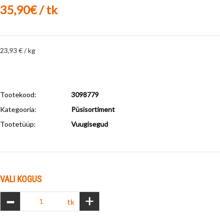
35,90€ / tk
23,93 € / kg
Tootekood:
3098779
Kategooria:
Püsisortiment
Tootetüüp:
Vuugisegud
VALI KOGUS
-
+
tk