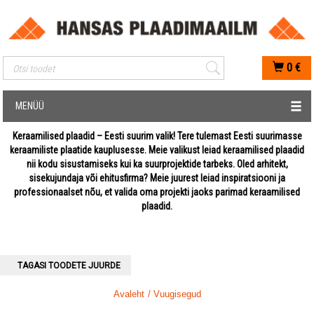
Mobiilis otsimise sisestus
0
€
MENÜÜ
Keraamilised plaadid – Eesti suurim valik! Tere tulemast Eesti suurimasse
keraamiliste plaatide kauplusesse. Meie valikust leiad keraamilised plaadid
nii kodu sisustamiseks kui ka suurprojektide tarbeks. Oled arhitekt,
sisekujundaja või ehitusfirma? Meie juurest leiad inspiratsiooni ja
professionaalset nõu, et valida oma projekti jaoks parimad keraamilised
plaadid.
TAGASI TOODETE JUURDE
Avaleht
/ Vuugisegud