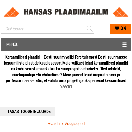
Mobiilis otsimise sisestus
0
€
MENÜÜ
Keraamilised plaadid – Eesti suurim valik! Tere tulemast Eesti suurimasse
keraamiliste plaatide kauplusesse. Meie valikust leiad keraamilised plaadid
nii kodu sisustamiseks kui ka suurprojektide tarbeks. Oled arhitekt,
sisekujundaja või ehitusfirma? Meie juurest leiad inspiratsiooni ja
professionaalset nõu, et valida oma projekti jaoks parimad keraamilised
plaadid.
TAGASI TOODETE JUURDE
Avaleht
/ Vuugisegud