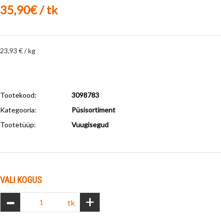
35,90€ / tk
23,93 € / kg
Tootekood:
3098783
Kategooria:
Püsisortiment
Tootetüüp:
Vuugisegud
VALI KOGUS
-
+
tk