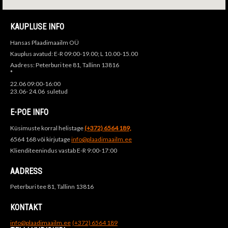
KAUPLUSE INFO
Hansas Plaadimaailm OÜ
Kauplus avatud: E-R 09:00-19.00; L 10.00-15.00
Aadress: Peterburi tee 81, Tallinn 13816
*
22.06 09:00-16:00
23.06- 24.06 suletud
E-POE INFO
Küsimuste korral helistage
(+372) 6564 189,
6564 168 või kirjutage
info@plaadimaailm.ee
Klienditeenindus vastab E-R 9:00-17:00
AADRESS
Peterburi tee 81, Tallinn 13816
KONTAKT
info@plaadimaailm.ee
(+372) 6564 189