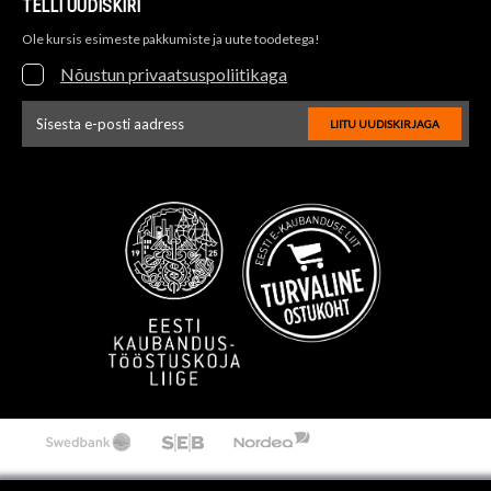
TELLI UUDISKIRI
Ole kursis esimeste pakkumiste ja uute toodetega!
Nõustun privaatsuspoliitikaga
LIITU UUDISKIRJAGA
Uudiskirja e-posti aadressi sisestus