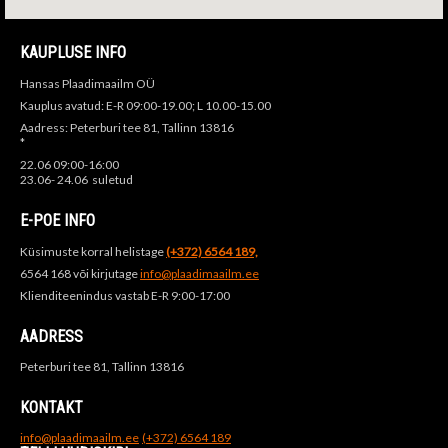
KAUPLUSE INFO
Hansas Plaadimaailm OÜ
Kauplus avatud: E-R 09:00-19.00; L 10.00-15.00
Aadress: Peterburi tee 81, Tallinn 13816
*
22.06 09:00-16:00
23.06- 24.06 suletud
E-POE INFO
Küsimuste korral helistage
(+372) 6564 189,
6564 168 või kirjutage
info@plaadimaailm.ee
Klienditeenindus vastab E-R 9:00-17:00
AADRESS
Peterburi tee 81, Tallinn 13816
KONTAKT
info@plaadimaailm.ee
(+372) 6564 189