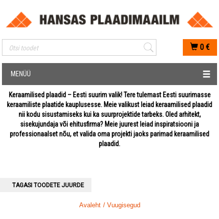
Mobiilis otsimise sisestus
0
€
MENÜÜ
Keraamilised plaadid – Eesti suurim valik! Tere tulemast Eesti suurimasse
keraamiliste plaatide kauplusesse. Meie valikust leiad keraamilised plaadid
nii kodu sisustamiseks kui ka suurprojektide tarbeks. Oled arhitekt,
sisekujundaja või ehitusfirma? Meie juurest leiad inspiratsiooni ja
professionaalset nõu, et valida oma projekti jaoks parimad keraamilised
plaadid.
TAGASI TOODETE JUURDE
Avaleht
/ Vuugisegud