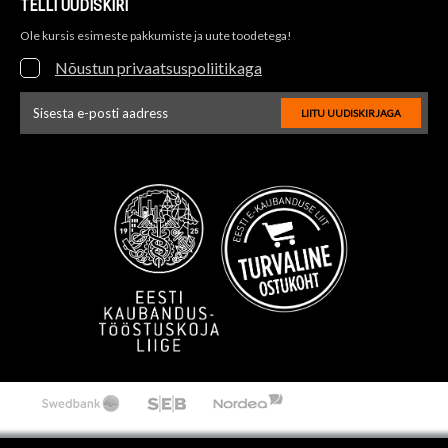
TELLI UUDISKIRI
Ole kursis esimeste pakkumiste ja uute toodetega!
Nõustun privaatsuspoliitikaga
LIITU UUDISKIRJAGA
Uudiskirja e-posti aadressi sisestus