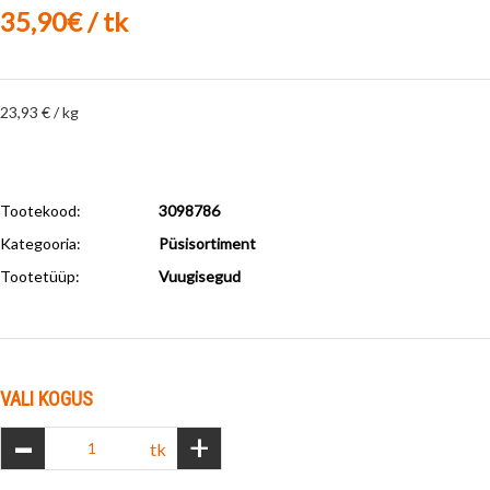
35,90€ / tk
23,93 € / kg
Tootekood:
3098786
Kategooria:
Püsisortiment
Tootetüüp:
Vuugisegud
VALI KOGUS
-
+
tk