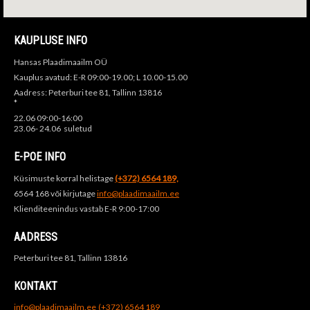
KAUPLUSE INFO
Hansas Plaadimaailm OÜ
Kauplus avatud: E-R 09:00-19.00; L 10.00-15.00
Aadress: Peterburi tee 81, Tallinn 13816
*
22.06 09:00-16:00
23.06- 24.06 suletud
E-POE INFO
Küsimuste korral helistage
(+372) 6564 189,
6564 168 või kirjutage
info@plaadimaailm.ee
Klienditeenindus vastab E-R 9:00-17:00
AADRESS
Peterburi tee 81, Tallinn 13816
KONTAKT
info@plaadimaailm.ee
(+372) 6564 189