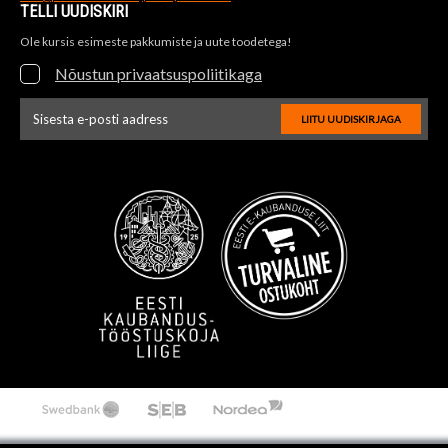
TELLI UUDISKIRI
Ole kursis esimeste pakkumiste ja uute toodetega!
Nõustun privaatsuspoliitikaga
LIITU UUDISKIRJAGA
Uudiskirja e-posti aadressi sisestus