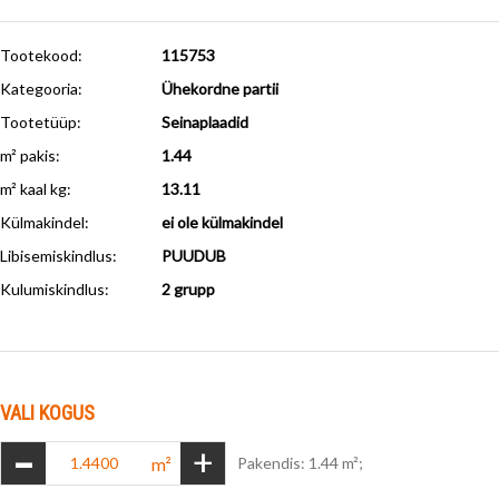
Tootekood:
115753
Kategooria:
Ühekordne partii
Tootetüüp:
Seinaplaadid
m² pakis:
1.44
m² kaal kg:
13.11
Külmakindel
:
ei ole külmakindel
Libisemiskindlus
:
PUUDUB
Kulumiskindlus
:
2 grupp
VALI KOGUS
-
+
m²
Pakendis: 1.44 m²;