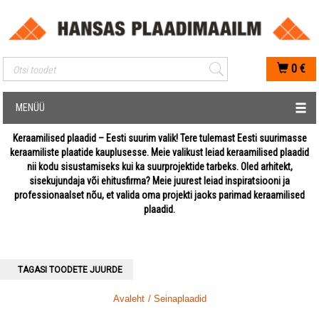
Mobiilis otsimise sisestus
0
€
MENÜÜ
Keraamilised plaadid – Eesti suurim valik! Tere tulemast Eesti suurimasse
keraamiliste plaatide kauplusesse. Meie valikust leiad keraamilised plaadid
nii kodu sisustamiseks kui ka suurprojektide tarbeks. Oled arhitekt,
sisekujundaja või ehitusfirma? Meie juurest leiad inspiratsiooni ja
professionaalset nõu, et valida oma projekti jaoks parimad keraamilised
plaadid.
TAGASI TOODETE JUURDE
Avaleht
/ Seinaplaadid