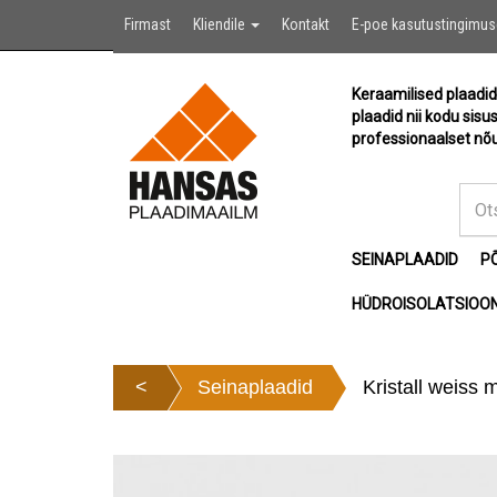
Firmast
Kliendile
Kontakt
E-poe kasutustingimu
Keraamilised plaadid
plaadid nii kodu sisu
professionaalset nõu
SEINAPLAADID
P
HÜDROISOLATSIOON
<
Seinaplaadid
Kristall weiss 