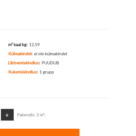
m² kaal kg:
12.59
Külmakindel
:
ei ole külmakindel
Libisemiskindlus
:
PUUDUB
Kulumiskindlus
:
1 grupp
+
Pakendis: 2 m²;