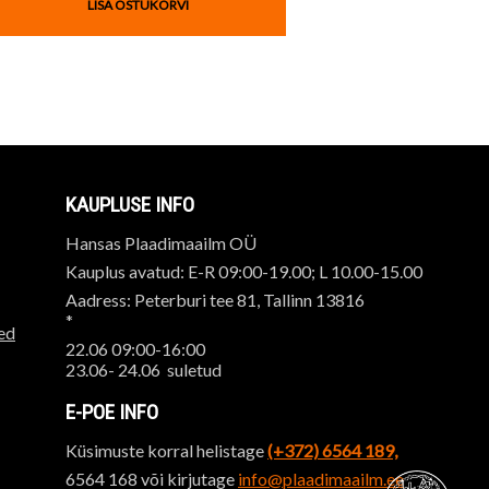
LISA OSTUKORVI
KAUPLUSE INFO
Hansas Plaadimaailm OÜ
Kauplus avatud: E-R 09:00-19.00; L 10.00-15.00
Aadress: Peterburi tee 81, Tallinn 13816
*
ed
22.06 09:00-16:00
23.06- 24.06 suletud
E-POE INFO
Küsimuste korral helistage
(+372) 6564 189,
6564 168 või kirjutage
info@plaadimaailm.ee