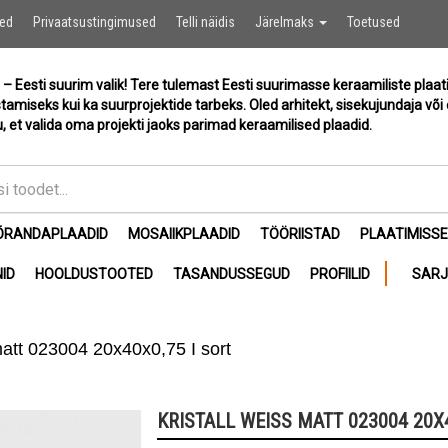
Ostukor
sed
Privaatsustingimused
Telli näidis
Järelmaks
Toetused
 – Eesti suurim valik! Tere tulemast Eesti suurimasse keraamiliste plaat
stamiseks kui ka suurprojektide tarbeks. Oled arhitekt, sisekujundaja või 
, et valida oma projekti jaoks parimad keraamilised plaadid.
ÕRANDAPLAADID
MOSAIIKPLAADID
TÖÖRIISTAD
PLAATIMISS
ID
HOOLDUSTOOTED
TASANDUSSEGUD
PROFIILID
SAR
matt 023004 20x40x0,75 I sort
KRISTALL WEISS MATT 023004 20X4