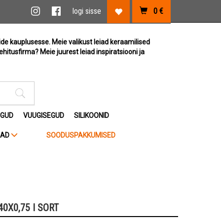
vi link
Instagram link
Facebook link
logi sisse
0
€
Lemmikute link
ide kauplusesse. Meie valikust leiad keraamilised
ehitusfirma? Meie juurest leiad inspiratsiooni ja
Otsimise sisestus
EGUD
VUUGISEGUD
SILIKOONID
JAD
SOODUSPAKKUMISED
0X0,75 I SORT