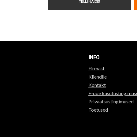
TELLI NÄIDIS
INFO
Firmast
Kliendile
Kontakt
E-poe kasutustingimus
Privaatsustingimused
Toetused