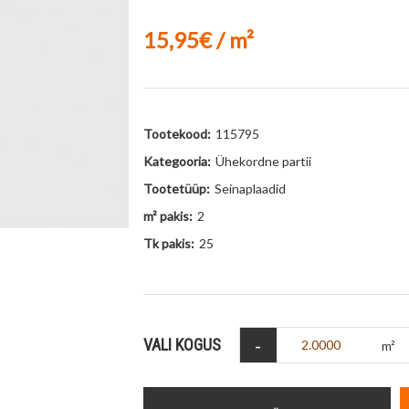
15,95€ / m²
Tootekood:
115795
Kategooria:
Ühekordne partii
Tootetüüp:
Seinaplaadid
m² pakis:
2
Tk pakis:
25
-
VALI KOGUS
m²