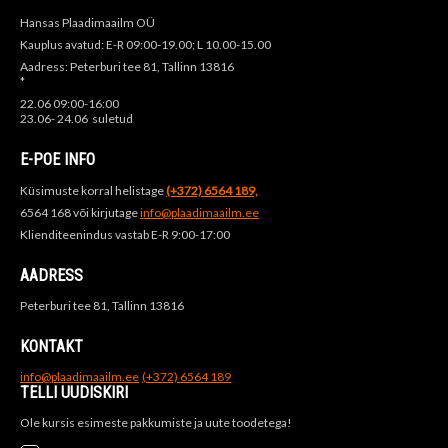
Hansas Plaadimaailm OÜ
Kauplus avatud: E-R 09:00-19.00; L 10.00-15.00
Aadress: Peterburi tee 81, Tallinn 13816
*
22.06 09:00-16:00
23.06- 24.06 suletud
E-POE INFO
Küsimuste korral helistage
(+372) 6564 189,
6564 168 või kirjutage
info@plaadimaailm.ee
Klienditeenindus vastab E-R 9:00-17:00
AADRESS
Peterburi tee 81, Tallinn 13816
KONTAKT
info@plaadimaailm.ee
(+372) 6564 189
TELLI UUDISKIRI
Ole kursis esimeste pakkumiste ja uute toodetega!