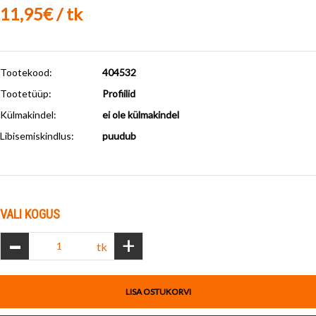
11,95€ / tk
Tootekood:
404532
Tootetüüp:
Profiilid
Külmakindel
:
ei ole külmakindel
Libisemiskindlus
:
puudub
VALI KOGUS
-
+
tk
LISA OSTUKORVI