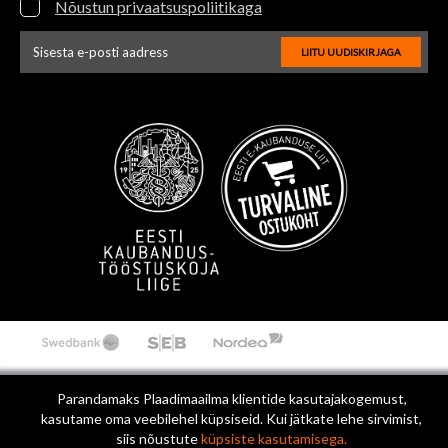
Nõustun privaatsuspoliitikaga
LIITU UUDISKIRJAGA
Uudiskirja e-posti aadressi sisestus
Parandamaks Plaadimaailma klientide kasutajakogemust,
kasutame oma veebilehel küpsiseid. Kui jätkate lehe sirvimist,
siis nõustute
küpsiste kasutamisega.