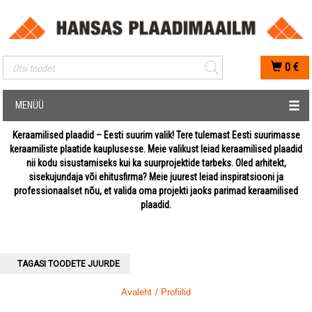
Mobiilis otsimise sisestus
0
€
MENÜÜ
Keraamilised plaadid – Eesti suurim valik! Tere tulemast Eesti suurimasse
keraamiliste plaatide kauplusesse. Meie valikust leiad keraamilised plaadid
nii kodu sisustamiseks kui ka suurprojektide tarbeks. Oled arhitekt,
sisekujundaja või ehitusfirma? Meie juurest leiad inspiratsiooni ja
professionaalset nõu, et valida oma projekti jaoks parimad keraamilised
plaadid.
TAGASI TOODETE JUURDE
Avaleht
/ Profiilid