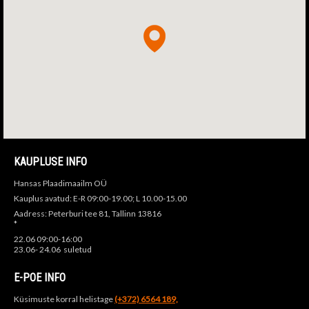
KAUPLUSE INFO
Hansas Plaadimaailm OÜ
Kauplus avatud: E-R 09:00-19.00; L 10.00-15.00
Aadress: Peterburi tee 81, Tallinn 13816
*
22.06 09:00-16:00
23.06- 24.06 suletud
E-POE INFO
Küsimuste korral helistage
(+372) 6564 189,