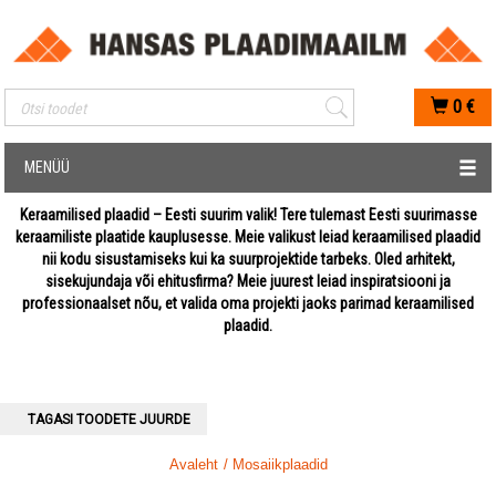
Mobiilis otsimise sisestus
0
€
MENÜÜ
Keraamilised plaadid – Eesti suurim valik! Tere tulemast Eesti suurimasse
keraamiliste plaatide kauplusesse. Meie valikust leiad keraamilised plaadid
nii kodu sisustamiseks kui ka suurprojektide tarbeks. Oled arhitekt,
sisekujundaja või ehitusfirma? Meie juurest leiad inspiratsiooni ja
professionaalset nõu, et valida oma projekti jaoks parimad keraamilised
plaadid.
TAGASI TOODETE JUURDE
Avaleht
/ Mosaiikplaadid