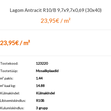
Lagom Antracit R10/B 9,7x9,7x0,69 (30x40)
23,95€ / m²
23,95€ / m²
Tootekood:
123220
Tootetüüp:
Mosaiikplaadid
m² pakis:
1.44
m² kaal kg:
14.88
Külmakindel
:
Külmakindel
Libisemiskindlus
:
R10B
Kulumiskindlus
:
3 grupp