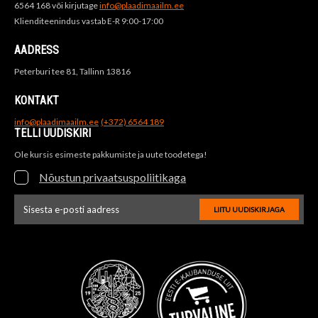
6564 168 või kirjutage
info@plaadimaailm.ee
Klienditeenindus vastab E-R 9:00-17:00
AADRESS
Peterburi tee 81, Tallinn 13816
KONTAKT
info@plaadimaailm.ee
(+372) 6564 189
TELLI UUDISKIRI
Ole kursis esimeste pakkumiste ja uute toodetega!
Nõustun privaatsuspoliitikaga
LIITU UUDISKIRJAGA
Uudiskirja e-posti aadressi sisestus