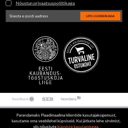
Nõustun privaatsuspoliitikaga
LIITU UUDISKIRJAGA
Uudiskirja e-posti aadressi sisestus
Parandamaks Plaadimaailma klientide kasutajakogemust,
kasutame oma veebilehel küpsiseid. Kui jätkate lehe sirvimist,
siis nõustute
küpsiste kasutamisega.