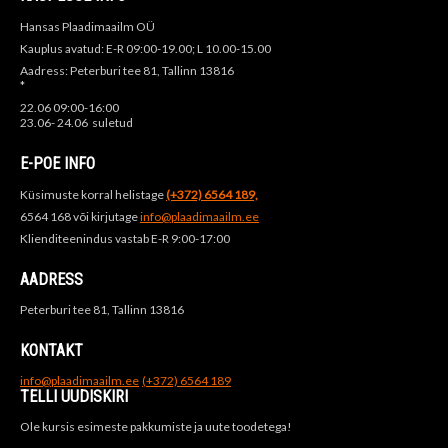
Hansas Plaadimaailm OÜ
Kauplus avatud: E-R 09:00-19.00; L 10.00-15.00
Aadress: Peterburi tee 81, Tallinn 13816
*
22.06 09:00-16:00
23.06- 24.06 suletud
E-POE INFO
Küsimuste korral helistage
(+372) 6564 189,
6564 168 või kirjutage
info@plaadimaailm.ee
Klienditeenindus vastab E-R 9:00-17:00
AADRESS
Peterburi tee 81, Tallinn 13816
KONTAKT
info@plaadimaailm.ee
(+372) 6564 189
TELLI UUDISKIRI
Ole kursis esimeste pakkumiste ja uute toodetega!