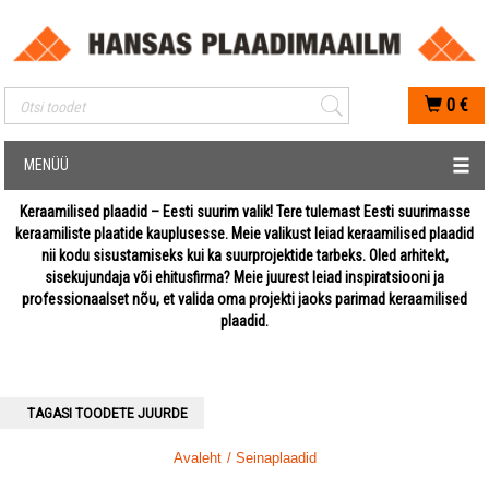
Mobiilis otsimise sisestus
0
€
MENÜÜ
Keraamilised plaadid – Eesti suurim valik! Tere tulemast Eesti suurimasse
keraamiliste plaatide kauplusesse. Meie valikust leiad keraamilised plaadid
nii kodu sisustamiseks kui ka suurprojektide tarbeks. Oled arhitekt,
sisekujundaja või ehitusfirma? Meie juurest leiad inspiratsiooni ja
professionaalset nõu, et valida oma projekti jaoks parimad keraamilised
plaadid.
TAGASI TOODETE JUURDE
Avaleht
/ Seinaplaadid