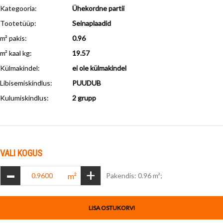
Kategooria:
Ühekordne partii
Tootetüüp:
Seinaplaadid
m² pakis:
0.96
m² kaal kg:
19.57
Külmakindel
:
ei ole külmakindel
Libisemiskindlus
:
PUUDUB
Kulumiskindlus
:
2 grupp
VALI KOGUS
-
+
m²
Pakendis: 0.96 m²;
LISA OSTUKORVI