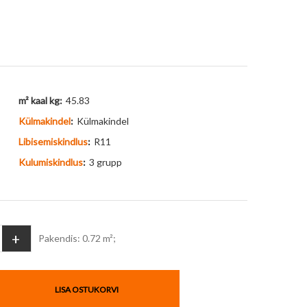
m² kaal kg:
45.83
Külmakindel
:
Külmakindel
Libisemiskindlus
:
R11
Kulumiskindlus
:
3 grupp
+
Pakendis: 0.72 m²;
LISA OSTUKORVI