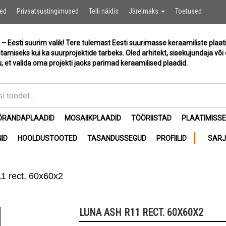
Ostukor
sed
Privaatsustingimused
Telli näidis
Järelmaks
Toetused
 – Eesti suurim valik! Tere tulemast Eesti suurimasse keraamiliste plaat
stamiseks kui ka suurprojektide tarbeks. Oled arhitekt, sisekujundaja või 
, et valida oma projekti jaoks parimad keraamilised plaadid.
ÕRANDAPLAADID
MOSAIIKPLAADID
TÖÖRIISTAD
PLAATIMISS
ID
HOOLDUSTOOTED
TASANDUSSEGUD
PROFIILID
SAR
1 rect. 60x60x2
LUNA ASH R11 RECT. 60X60X2