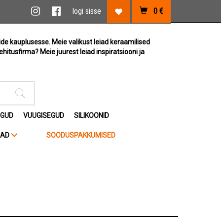
vi link
Instagram link
Facebook link
logi sisse
0
€
Lemmikute link
ide kauplusesse. Meie valikust leiad keraamilised
ehitusfirma? Meie juurest leiad inspiratsiooni ja
Otsimise sisestus
EGUD
VUUGISEGUD
SILIKOONID
JAD
SOODUSPAKKUMISED