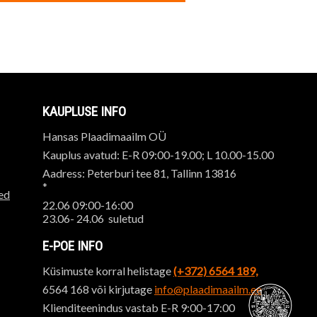
KAUPLUSE INFO
Hansas Plaadimaailm OÜ
Kauplus avatud: E-R 09:00-19.00; L 10.00-15.00
Aadress: Peterburi tee 81, Tallinn 13816
*
ed
22.06 09:00-16:00
23.06- 24.06 suletud
E-POE INFO
Küsimuste korral helistage
(+372) 6564 189,
6564 168 või kirjutage
info@plaadimaailm.ee
Klienditeenindus vastab E-R 9:00-17:00