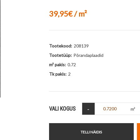
39,95€ / m²
Tootekood:
208139
Tootetüüp:
Põrandaplaadid
m² pakis:
0.72
Tk pakis:
2
-
VALI KOGUS
m²
TELLI NÄIDIS