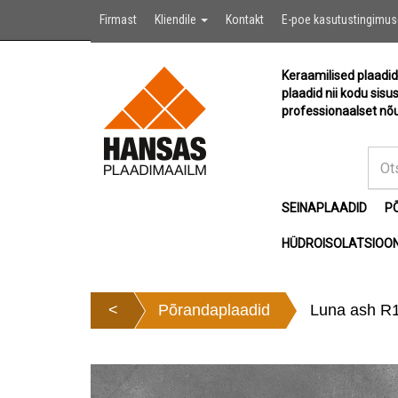
Firmast
Kliendile
Kontakt
E-poe kasutustingimu
Keraamilised plaadid
plaadid nii kodu sisu
professionaalset nõu
SEINAPLAADID
P
HÜDROISOLATSIOON
<
Põrandaplaadid
Luna ash R1