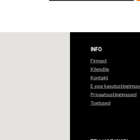
INFO
Firmast
Kliendile
Kontakt
E-poe kasutustingimus
Privaatsustingimused
Toetused