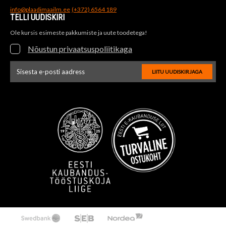
info@plaadimaailm.ee
(+372) 6564 189
TELLI UUDISKIRI
Ole kursis esimeste pakkumiste ja uute toodetega!
Nõustun privaatsuspoliitikaga
LIITU UUDISKIRJAGA
Uudiskirja e-posti aadressi sisestus