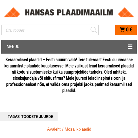
Mobiilis otsimise sisestus
0
€
MENÜÜ
Keraamilised plaadid – Eesti suurim valik! Tere tulemast Eesti suurimasse
keraamiliste plaatide kauplusesse. Meie valikust leiad keraamilised plaadid
nii kodu sisustamiseks kui ka suurprojektide tarbeks. Oled arhitekt,
sisekujundaja või ehitusfirma? Meie juurest leiad inspiratsiooni ja
professionaalset nõu, et valida oma projekti jaoks parimad keraamilised
plaadid.
TAGASI TOODETE JUURDE
Avaleht
/ Mosaiikplaadid