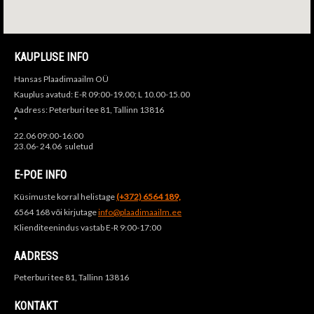
KAUPLUSE INFO
Hansas Plaadimaailm OÜ
Kauplus avatud: E-R 09:00-19.00; L 10.00-15.00
Aadress: Peterburi tee 81, Tallinn 13816
*
22.06 09:00-16:00
23.06- 24.06 suletud
E-POE INFO
Küsimuste korral helistage
(+372) 6564 189,
6564 168 või kirjutage
info@plaadimaailm.ee
Klienditeenindus vastab E-R 9:00-17:00
AADRESS
Peterburi tee 81, Tallinn 13816
KONTAKT