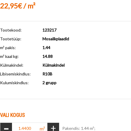
22,95€ / m²
Tootekood:
123217
Tootetüüp:
Mosaiikplaadid
m² pakis:
1.44
m² kaal kg:
14.88
Külmakindel
:
Külmakindel
Libisemiskindlus
:
R10B
Kulumiskindlus
:
2 grupp
VALI KOGUS
-
+
m²
Pakendis: 1.44 m²;