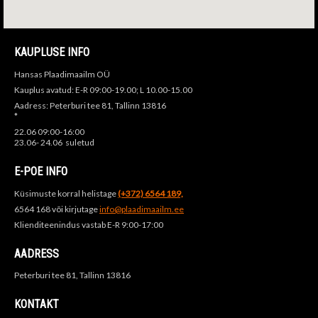
KAUPLUSE INFO
Hansas Plaadimaailm OÜ
Kauplus avatud: E-R 09:00-19.00; L 10.00-15.00
Aadress: Peterburi tee 81, Tallinn 13816
*
22.06 09:00-16:00
23.06- 24.06 suletud
E-POE INFO
Küsimuste korral helistage
(+372) 6564 189,
6564 168 või kirjutage
info@plaadimaailm.ee
Klienditeenindus vastab E-R 9:00-17:00
AADRESS
Peterburi tee 81, Tallinn 13816
KONTAKT