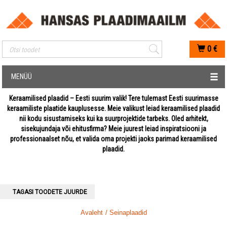
Mobiilis otsimise sisestus
0
€
MENÜÜ
Keraamilised plaadid – Eesti suurim valik! Tere tulemast Eesti suurimasse
keraamiliste plaatide kauplusesse. Meie valikust leiad keraamilised plaadid
nii kodu sisustamiseks kui ka suurprojektide tarbeks. Oled arhitekt,
sisekujundaja või ehitusfirma? Meie juurest leiad inspiratsiooni ja
professionaalset nõu, et valida oma projekti jaoks parimad keraamilised
plaadid.
TAGASI TOODETE JUURDE
Avaleht
/ Seinaplaadid