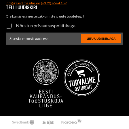
info@plaadimaailm.ee
(+372) 6564 189
TELLI UUDISKIRI
Ole kursis esimeste pakkumiste ja uute toodetega!
Nõustun privaatsuspoliitikaga
LIITU UUDISKIRJAGA
Uudiskirja e-posti aadressi sisestus