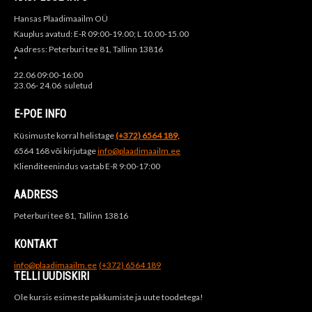
Hansas Plaadimaailm OÜ
Kauplus avatud: E-R 09:00-19.00; L 10.00-15.00
Aadress: Peterburi tee 81, Tallinn 13816
*
22.06 09:00-16:00
23.06- 24.06 suletud
E-POE INFO
Küsimuste korral helistage
(+372) 6564 189,
6564 168 või kirjutage
info@plaadimaailm.ee
Klienditeenindus vastab E-R 9:00-17:00
AADRESS
Peterburi tee 81, Tallinn 13816
KONTAKT
info@plaadimaailm.ee
(+372) 6564 189
TELLI UUDISKIRI
Ole kursis esimeste pakkumiste ja uute toodetega!