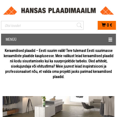
Mobiilis otsimise sisestus
0
€
MENÜÜ
Keraamilised plaadid – Eesti suurim valik! Tere tulemast Eesti suurimasse
keraamiliste plaatide kauplusesse. Meie valikust leiad keraamilised plaadid
nii kodu sisustamiseks kui ka suurprojektide tarbeks. Oled arhitekt,
sisekujundaja või ehitusfirma? Meie juurest leiad inspiratsiooni ja
professionaalset nõu, et valida oma projekti jaoks parimad keraamilised
plaadid.