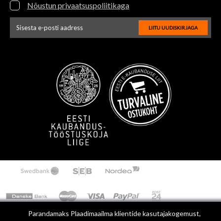
Nõustun privaatsuspoliitikaga
LIITU UUDISKIRJAGA
Uudiskirja e-posti aadressi sisestus
Parandamaks Plaadimaailma klientide kasutajakogemust,