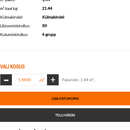
m² kaal kg:
21.44
Külmakindel
:
Külmakindel
Libisemiskindlus
:
R9
Kulumiskindlus
:
4 grupp
VALI KOGUS
-
+
m²
Pakendis: 1.44 m²;
LISA OSTUKORVI
TELLI NÄIDIS