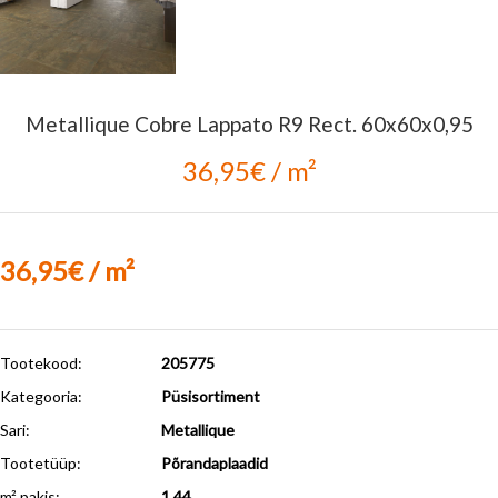
Metallique Cobre Lappato R9 Rect. 60x60x0,95
36,95€ / m²
36,95€ / m²
Tootekood:
205775
Kategooria:
Püsisortiment
Sari:
Metallique
Tootetüüp:
Põrandaplaadid
m² pakis:
1.44