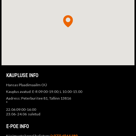
KAUPLUSE INFO
Hansas Plaadimaailm OÜ
Kauplus avatud: E-R 09:00-19.00; L 10.00-15.00
Aadress: Peterburi tee 81, Tallinn 13816
*
22.06 09:00-16:00
23.06- 24.06 suletud
E-POE INFO
Küsimuste korral helistage
(+372) 6564 189,