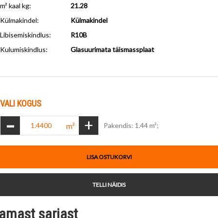
m² kaal kg:
21.28
Külmakindel
:
Külmakindel
Libisemiskindlus
:
R10B
Kulumiskindlus
:
Glasuurimata täismassplaat
VALI KOGUS
-
+
m²
Pakendis: 1.44 m²;
LISA OSTUKORVI
TELLI NÄIDIS
amast sarjast