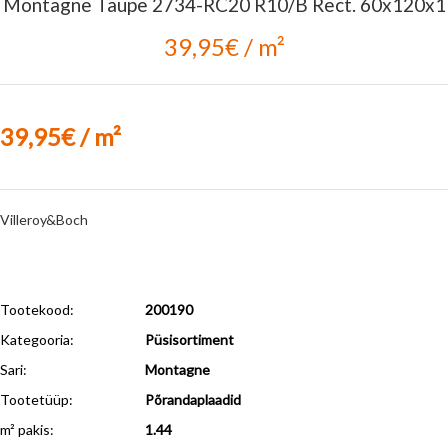
Montagne Taupe 2734-RC20 R10/B Rect. 60x120x1
39,95€ / m²
39,95€ / m²
Villeroy&Boch
Tootekood:
200190
Kategooria:
Püsisortiment
Sari:
Montagne
Tootetüüp:
Põrandaplaadid
m² pakis:
1.44