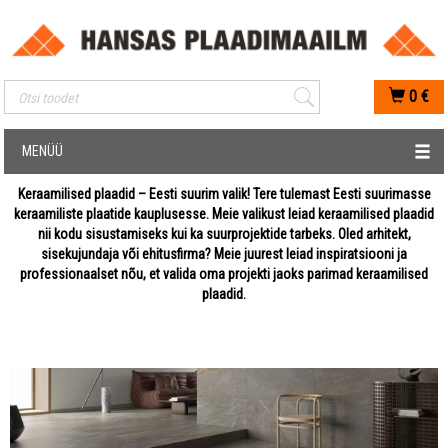
Mobiilis otsimise sisestus
0
€
MENÜÜ
Keraamilised plaadid – Eesti suurim valik! Tere tulemast Eesti suurimasse
keraamiliste plaatide kauplusesse. Meie valikust leiad keraamilised plaadid
nii kodu sisustamiseks kui ka suurprojektide tarbeks. Oled arhitekt,
sisekujundaja või ehitusfirma? Meie juurest leiad inspiratsiooni ja
professionaalset nõu, et valida oma projekti jaoks parimad keraamilised
plaadid.