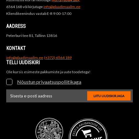
6564 168 või kirjutage
info@plaadimaailm.ee
Klienditeenindus vastab E-R 9:00-17:00
AADRESS
Peterburi tee 81, Tallinn 13816
KONTAKT
info@plaadimaailm.ee
(+372) 6564 189
TELLI UUDISKIRI
Ole kursis esimeste pakkumiste ja uute toodetega!
Nõustun privaatsuspoliitikaga
LIITU UUDISKIRJAGA
Uudiskirja e-posti aadressi sisestus