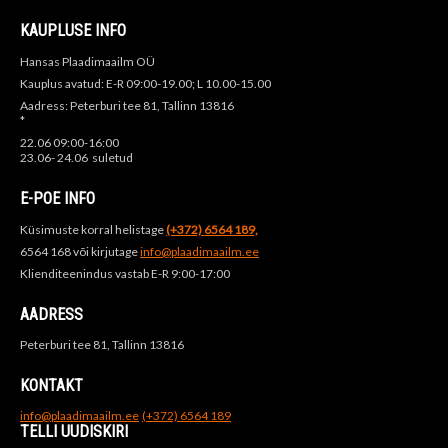
KAUPLUSE INFO
Hansas Plaadimaailm OÜ
Kauplus avatud: E-R 09:00-19.00; L 10.00-15.00
Aadress: Peterburi tee 81, Tallinn 13816
*
22.06 09:00-16:00
23.06- 24.06 suletud
E-POE INFO
Küsimuste korral helistage
(+372) 6564 189,
6564 168 või kirjutage
info@plaadimaailm.ee
Klienditeenindus vastab E-R 9:00-17:00
AADRESS
Peterburi tee 81, Tallinn 13816
KONTAKT
info@plaadimaailm.ee
(+372) 6564 189
TELLI UUDISKIRI