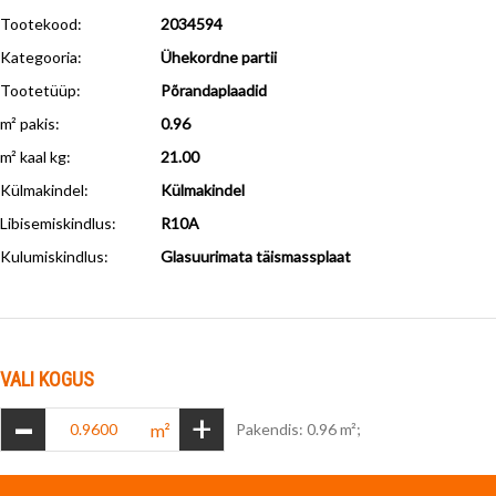
Tootekood:
2034594
Kategooria:
Ühekordne partii
Tootetüüp:
Põrandaplaadid
m² pakis:
0.96
m² kaal kg:
21.00
Külmakindel
:
Külmakindel
Libisemiskindlus
:
R10A
Kulumiskindlus
:
Glasuurimata täismassplaat
VALI KOGUS
-
+
m²
Pakendis: 0.96 m²;