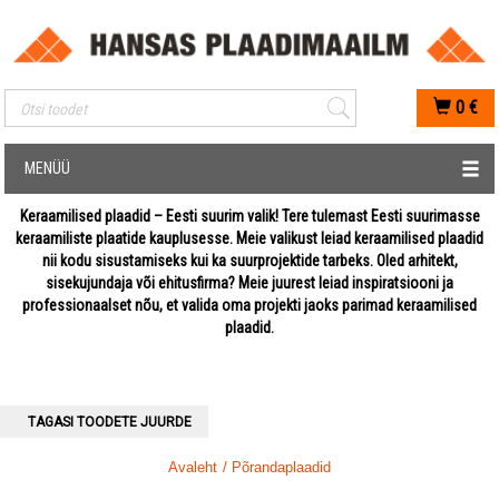
Mobiilis otsimise sisestus
0
€
MENÜÜ
Keraamilised plaadid – Eesti suurim valik! Tere tulemast Eesti suurimasse
keraamiliste plaatide kauplusesse. Meie valikust leiad keraamilised plaadid
nii kodu sisustamiseks kui ka suurprojektide tarbeks. Oled arhitekt,
sisekujundaja või ehitusfirma? Meie juurest leiad inspiratsiooni ja
professionaalset nõu, et valida oma projekti jaoks parimad keraamilised
plaadid.
TAGASI TOODETE JUURDE
Avaleht
/ Põrandaplaadid