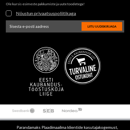
Ole kursis esimeste pakkumiste ja uute toodetega!
Nõustun privaatsuspoliitikaga
LIITU UUDISKIRJAGA
Uudiskirja e-posti aadressi sisestus
Parandamaks Plaadimaailma klientide kasutajakogemust,