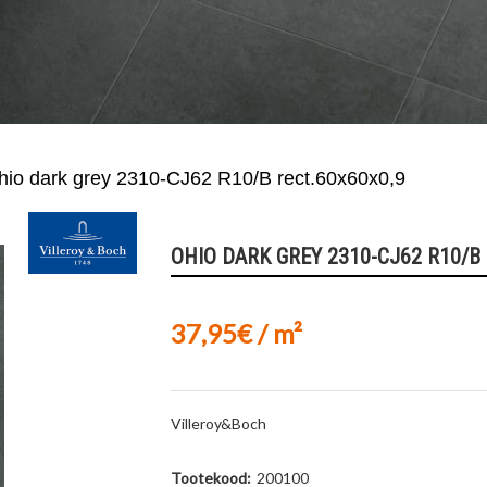
hio dark grey 2310-CJ62 R10/B rect.60x60x0,9
OHIO DARK GREY 2310-CJ62 R10/B 
37,95€ / m²
Villeroy&Boch
Tootekood:
200100