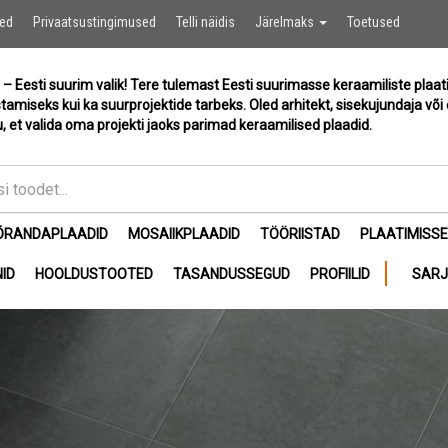
Ostukor
sed
Privaatsustingimused
Telli näidis
Järelmaks
Toetused
 – Eesti suurim valik! Tere tulemast Eesti suurimasse keraamiliste plaat
stamiseks kui ka suurprojektide tarbeks. Oled arhitekt, sisekujundaja või 
, et valida oma projekti jaoks parimad keraamilised plaadid.
ÕRANDAPLAADID
MOSAIIKPLAADID
TÖÖRIISTAD
PLAATIMISS
ID
HOOLDUSTOOTED
TASANDUSSEGUD
PROFIILID
SAR