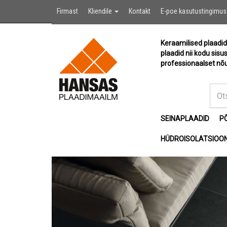
Firmast
Kliendile
Kontakt
E-poe kasutustingimu
Keraamilised plaadid
plaadid nii kodu sisu
professionaalset nõu
SEINAPLAADID
P
HÜDROISOLATSIOON