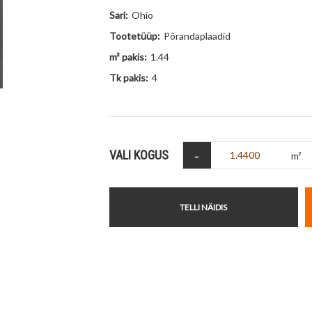
Sari:
Ohio
Tootetüüp:
Põrandaplaadid
m² pakis:
1.44
Tk pakis:
4
-
VALI KOGUS
m²
TELLI NÄIDIS