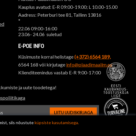
Kauplus avatud: E-R 09:00-19.00; L 10.00-15.00
Aadress: Peterburi tee 81, Tallinn 13816
*
ed
22.06 09:00-16:00
23.06- 24.06 suletud
E-POE INFO
Küsimuste korral helistage
(+372) 6564 189,
6564 168 või kirjutage
info@plaadimaailm.ee
Klienditeenindus vastab E-R 9:00-17:00
kkumiste ja uute toodetega!
spoliitikaga
LIITU UUDISKIRJAGA
ssi sisestus
mist, siis nõustute
küpsiste kasutamisega.