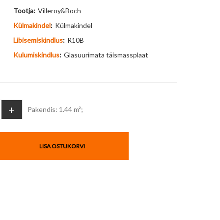
Tootja:
Villeroy&Boch
Külmakindel
:
Külmakindel
Libisemiskindlus
:
R10B
Kulumiskindlus
:
Glasuurimata täismassplaat
+
Pakendis: 1.44 m²;
LISA OSTUKORVI