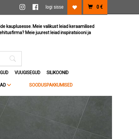
vi link
Instagram link
Facebook link
logi sisse
0
€
Lemmikute link
ide kauplusesse. Meie valikust leiad keraamilised
ehitusfirma? Meie juurest leiad inspiratsiooni ja
Otsimise sisestus
EGUD
VUUGISEGUD
SILIKOONID
JAD
SOODUSPAKKUMISED