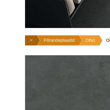
<
Põrandaplaadid
Ohio
O