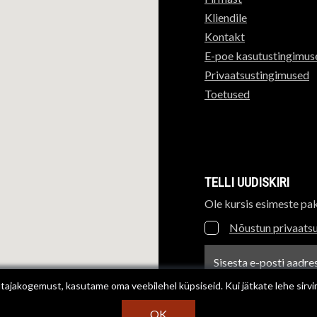
Kliendile
Kontakt
E-poe kasutustingimus
Privaatsustingimused
Toetused
TELLI UUDISKIRI
Ole kursis esimeste pa
Nõustun privaatsu
Uudiskirja e-posti aadre
ajakogemust, kasutame oma veebilehel küpsiseid. Kui jätkate lehe sirvi
OK