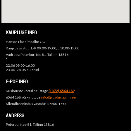
KAUPLUSE INFO
Hansas Plaadimaailm OÜ
Kauplus avatud: E-R 09:00-19.00; L 10.00-15.00
Aadress: Peterburi tee 81, Tallinn 13816
*
22.06 09:00-16:00
23.06- 24.06 suletud
E-POE INFO
Küsimuste korral helistage
(+372) 6564 189,
6564 168 või kirjutage
info@plaadimaailm.ee
Klienditeenindus vastab E-R 9:00-17:00
AADRESS
Peterburi tee 81, Tallinn 13816