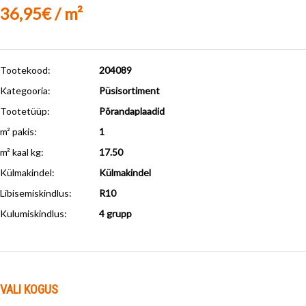
36,95€ / m²
Tootekood:
204089
Kategooria:
Püsisortiment
Tootetüüp:
Põrandaplaadid
m² pakis:
1
m² kaal kg:
17.50
Külmakindel
:
Külmakindel
Libisemiskindlus
:
R10
Kulumiskindlus
:
4 grupp
VALI KOGUS