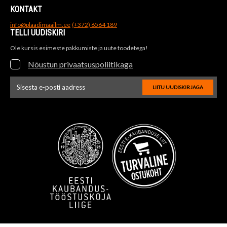
KONTAKT
info@plaadimaailm.ee
(+372) 6564 189
TELLI UUDISKIRI
Ole kursis esimeste pakkumiste ja uute toodetega!
Nõustun privaatsuspoliitikaga
LIITU UUDISKIRJAGA
Uudiskirja e-posti aadressi sisestus