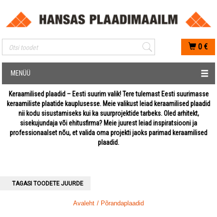
Mobiilis otsimise sisestus
0
€
MENÜÜ
Keraamilised plaadid – Eesti suurim valik! Tere tulemast Eesti suurimasse
keraamiliste plaatide kauplusesse. Meie valikust leiad keraamilised plaadid
nii kodu sisustamiseks kui ka suurprojektide tarbeks. Oled arhitekt,
sisekujundaja või ehitusfirma? Meie juurest leiad inspiratsiooni ja
professionaalset nõu, et valida oma projekti jaoks parimad keraamilised
plaadid.
TAGASI TOODETE JUURDE
Avaleht
/ Põrandaplaadid