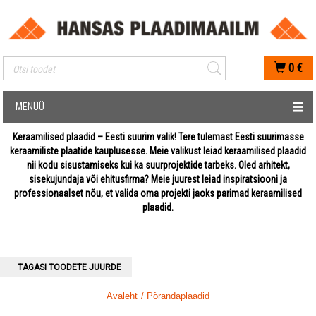
Mobiilis otsimise sisestus
0
€
MENÜÜ
Keraamilised plaadid – Eesti suurim valik! Tere tulemast Eesti suurimasse
keraamiliste plaatide kauplusesse. Meie valikust leiad keraamilised plaadid
nii kodu sisustamiseks kui ka suurprojektide tarbeks. Oled arhitekt,
sisekujundaja või ehitusfirma? Meie juurest leiad inspiratsiooni ja
professionaalset nõu, et valida oma projekti jaoks parimad keraamilised
plaadid.
TAGASI TOODETE JUURDE
Avaleht
/ Põrandaplaadid