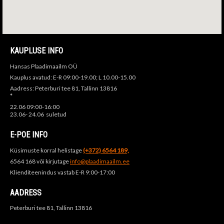
KAUPLUSE INFO
Hansas Plaadimaailm OÜ
Kauplus avatud: E-R 09:00-19.00; L 10.00-15.00
Aadress: Peterburi tee 81, Tallinn 13816
*
22.06 09:00-16:00
23.06- 24.06 suletud
E-POE INFO
Küsimuste korral helistage
(+372) 6564 189,
6564 168 või kirjutage
info@plaadimaailm.ee
Klienditeenindus vastab E-R 9:00-17:00
AADRESS
Peterburi tee 81, Tallinn 13816