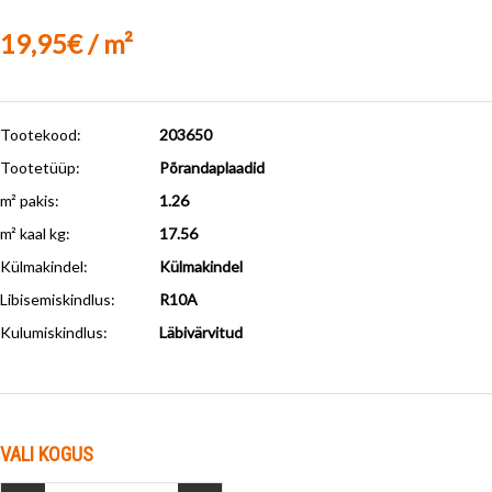
19,95€ / m²
Tootekood:
203650
Tootetüüp:
Põrandaplaadid
m² pakis:
1.26
m² kaal kg:
17.56
Külmakindel
:
Külmakindel
Libisemiskindlus
:
R10A
Kulumiskindlus
:
Läbivärvitud
VALI KOGUS