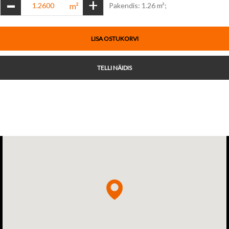
-
+
m²
Pakendis: 1.26 m²;
LISA OSTUKORVI
TELLI NÄIDIS