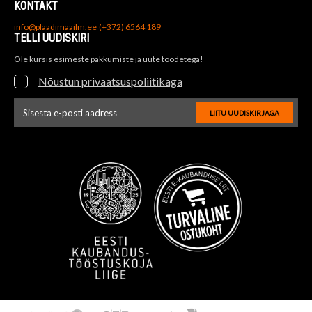
KONTAKT
info@plaadimaailm.ee
(+372) 6564 189
TELLI UUDISKIRI
Ole kursis esimeste pakkumiste ja uute toodetega!
Nõustun privaatsuspoliitikaga
LIITU UUDISKIRJAGA
Uudiskirja e-posti aadressi sisestus