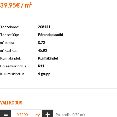
39,95€ / m²
Tootekood:
208141
Tootetüüp:
Põrandaplaadid
m² pakis:
0.72
m² kaal kg:
45.83
Külmakindel
:
Külmakindel
Libisemiskindlus
:
R11
Kulumiskindlus
:
4 grupp
VALI KOGUS
-
+
m²
Pakendis: 0.72 m²;