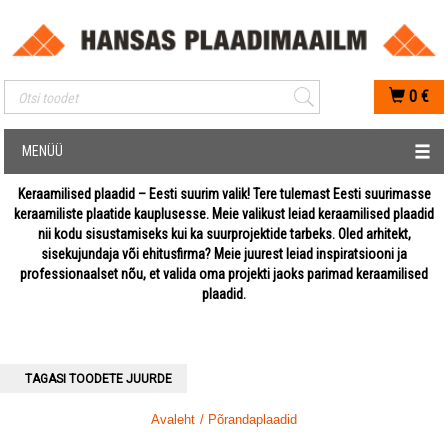
Mobiilis otsimise sisestus
0
€
MENÜÜ
Keraamilised plaadid – Eesti suurim valik! Tere tulemast Eesti suurimasse
keraamiliste plaatide kauplusesse. Meie valikust leiad keraamilised plaadid
nii kodu sisustamiseks kui ka suurprojektide tarbeks. Oled arhitekt,
sisekujundaja või ehitusfirma? Meie juurest leiad inspiratsiooni ja
professionaalset nõu, et valida oma projekti jaoks parimad keraamilised
plaadid.
TAGASI TOODETE JUURDE
Avaleht
/ Põrandaplaadid