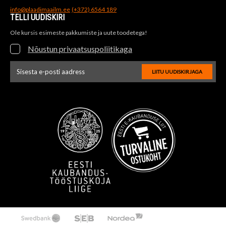
info@plaadimaailm.ee
(+372) 6564 189
TELLI UUDISKIRI
Ole kursis esimeste pakkumiste ja uute toodetega!
Nõustun privaatsuspoliitikaga
LIITU UUDISKIRJAGA
Uudiskirja e-posti aadressi sisestus