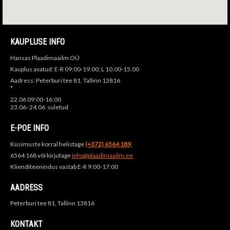
KAUPLUSE INFO
Hansas Plaadimaailm OÜ
Kauplus avatud: E-R 09:00-19.00; L 10.00-15.00
Aadress: Peterburi tee 81, Tallinn 13816
*
22.06 09:00-16:00
23.06- 24.06 suletud
E-POE INFO
Küsimuste korral helistage
(+372) 6564 189,
6564 168 või kirjutage
info@plaadimaailm.ee
Klienditeenindus vastab E-R 9:00-17:00
AADRESS
Peterburi tee 81, Tallinn 13816
KONTAKT