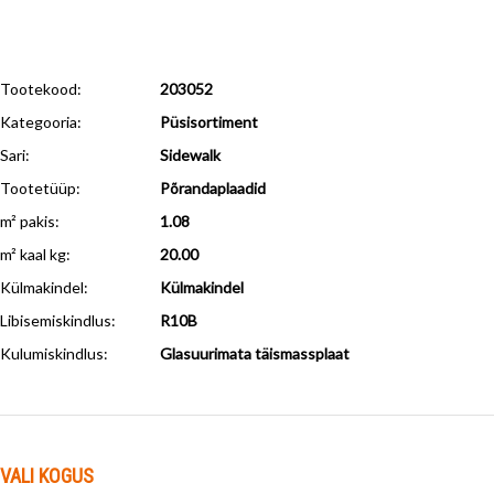
Tootekood:
203052
Kategooria:
Püsisortiment
Sari:
Sidewalk
Tootetüüp:
Põrandaplaadid
m² pakis:
1.08
m² kaal kg:
20.00
Külmakindel
:
Külmakindel
Libisemiskindlus
:
R10B
Kulumiskindlus
:
Glasuurimata täismassplaat
VALI KOGUS