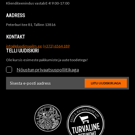
Klienditeenindus vastab E-R 9:00-17:00
AADRESS
Peterburi tee 81, Tallinn 13816
KONTAKT
info@plaadimaailm.ee
(+372) 6564 189
TELLI UUDISKIRI
Ole kursis esimeste pakkumiste ja uute toodetega!
Nõustun privaatsuspoliitikaga
LIITU UUDISKIRJAGA
Uudiskirja e-posti aadressi sisestus