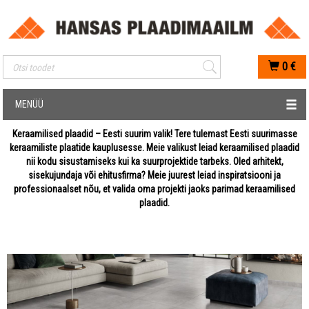
Mobiilis otsimise sisestus
0
€
MENÜÜ
Keraamilised plaadid – Eesti suurim valik! Tere tulemast Eesti suurimasse
keraamiliste plaatide kauplusesse. Meie valikust leiad keraamilised plaadid
nii kodu sisustamiseks kui ka suurprojektide tarbeks. Oled arhitekt,
sisekujundaja või ehitusfirma? Meie juurest leiad inspiratsiooni ja
professionaalset nõu, et valida oma projekti jaoks parimad keraamilised
plaadid.