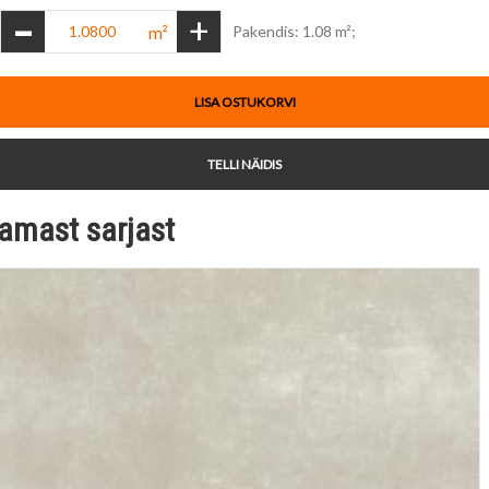
-
+
m²
Pakendis: 1.08 m²;
LISA OSTUKORVI
TELLI NÄIDIS
amast sarjast