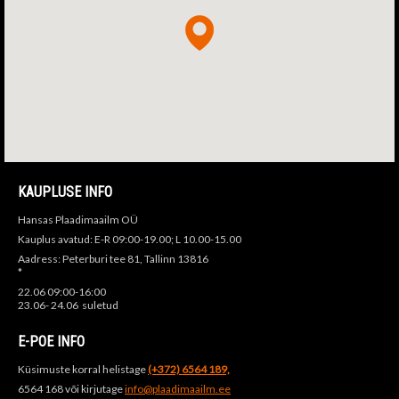
KAUPLUSE INFO
Hansas Plaadimaailm OÜ
Kauplus avatud: E-R 09:00-19.00; L 10.00-15.00
Aadress: Peterburi tee 81, Tallinn 13816
*
22.06 09:00-16:00
23.06- 24.06 suletud
E-POE INFO
Küsimuste korral helistage
(+372) 6564 189,
6564 168 või kirjutage
info@plaadimaailm.ee