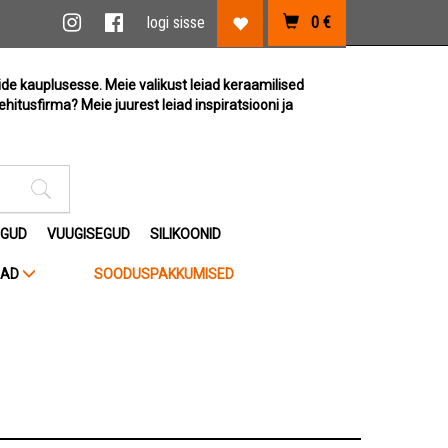
vi link
Instagram link
Facebook link
logi sisse
0
€
Lemmikute link
ide kauplusesse. Meie valikust leiad keraamilised
ehitusfirma? Meie juurest leiad inspiratsiooni ja
Otsimise sisestus
EGUD
VUUGISEGUD
SILIKOONID
JAD
SOODUSPAKKUMISED