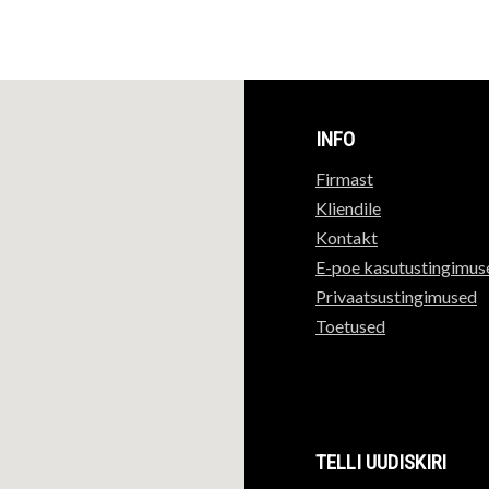
INFO
Firmast
Kliendile
Kontakt
E-poe kasutustingimus
Privaatsustingimused
Toetused
TELLI UUDISKIRI