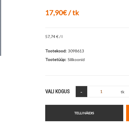
17,90€ / tk
57,74 € / l
Tootekood:
3098613
Tootetüüp:
Silikoonid
-
VALI KOGUS
tk
TELLI NÄIDIS