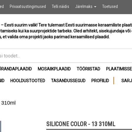
Ostukor
sed
Privaatsustingimused
Telli näidis
Järelmaks
Toetused
 – Eesti suurim valik! Tere tulemast Eesti suurimasse keraamiliste plaat
stamiseks kui ka suurprojektide tarbeks. Oled arhitekt, sisekujundaja või 
, et valida oma projekti jaoks parimad keraamilised plaadid.
ÕRANDAPLAADID
MOSAIIKPLAADID
TÖÖRIISTAD
PLAATIMISS
ID
HOOLDUSTOOTED
TASANDUSSEGUD
PROFIILID
SAR
3 310ml
SILICONE COLOR - 13 310ML