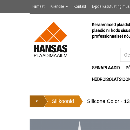
Firmast
Kliendile
Kontakt
E-poe kasutustingimu
Keraamilised plaadid
plaadid nii kodu sisu
professionaalset nõu
SEINAPLAADID
P
HÜDROISOLATSIOON
<
Silikoonid
Silicone Color - 1