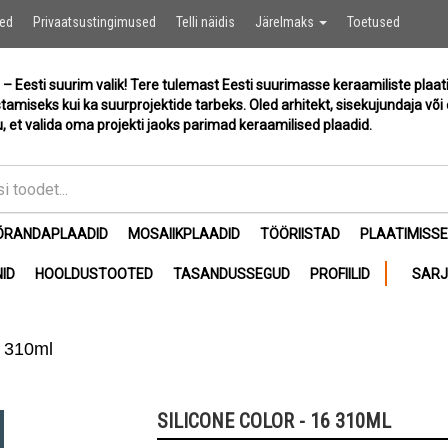
Ostukor
sed
Privaatsustingimused
Telli näidis
Järelmaks
Toetused
 – Eesti suurim valik! Tere tulemast Eesti suurimasse keraamiliste plaat
stamiseks kui ka suurprojektide tarbeks. Oled arhitekt, sisekujundaja või 
, et valida oma projekti jaoks parimad keraamilised plaadid.
ÕRANDAPLAADID
MOSAIIKPLAADID
TÖÖRIISTAD
PLAATIMISS
ID
HOOLDUSTOOTED
TASANDUSSEGUD
PROFIILID
SAR
6 310ml
SILICONE COLOR - 16 310ML