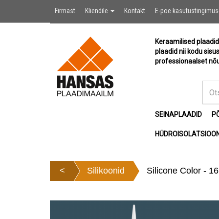
Firmast
Kliendile
Kontakt
E-poe kasutustingimu
Keraamilised plaadid
plaadid nii kodu sisu
professionaalset nõu
SEINAPLAADID
P
HÜDROISOLATSIOON
<
Silikoonid
Silicone Color - 1