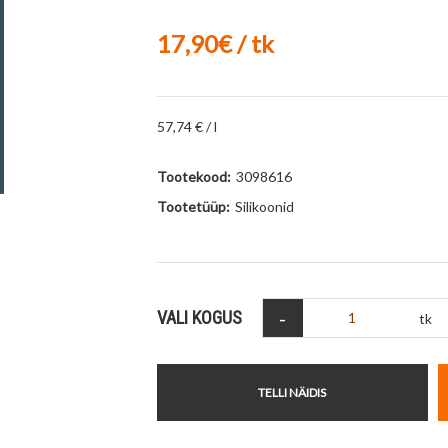
17,90€ / tk
57,74 € / l
Tootekood:
3098616
Tootetüüp:
Silikoonid
-
VALI KOGUS
tk
TELLI NÄIDIS