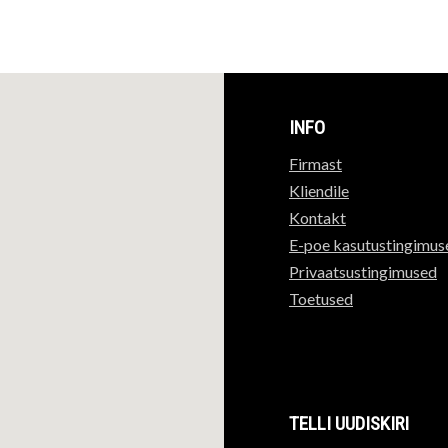
INFO
Firmast
Kliendile
Kontakt
E-poe kasutustingimus
Privaatsustingimused
Toetused
TELLI UUDISKIRI