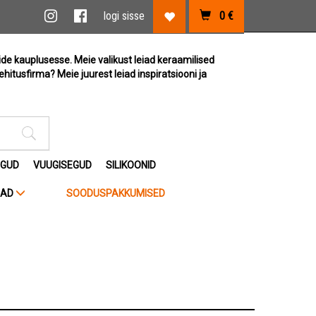
vi link
Instagram link
Facebook link
logi sisse
0
€
Lemmikute link
ide kauplusesse. Meie valikust leiad keraamilised
ehitusfirma? Meie juurest leiad inspiratsiooni ja
Otsimise sisestus
EGUD
VUUGISEGUD
SILIKOONID
JAD
SOODUSPAKKUMISED