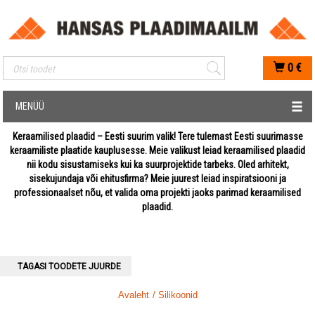
Mobiilis otsimise sisestus
0
€
MENÜÜ
Keraamilised plaadid – Eesti suurim valik! Tere tulemast Eesti suurimasse
keraamiliste plaatide kauplusesse. Meie valikust leiad keraamilised plaadid
nii kodu sisustamiseks kui ka suurprojektide tarbeks. Oled arhitekt,
sisekujundaja või ehitusfirma? Meie juurest leiad inspiratsiooni ja
professionaalset nõu, et valida oma projekti jaoks parimad keraamilised
plaadid.
TAGASI TOODETE JUURDE
Avaleht
/ Silikoonid