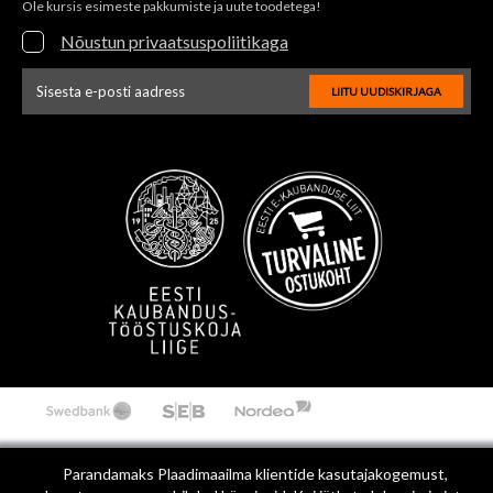
Ole kursis esimeste pakkumiste ja uute toodetega!
Nõustun privaatsuspoliitikaga
LIITU UUDISKIRJAGA
Uudiskirja e-posti aadressi sisestus
Parandamaks Plaadimaailma klientide kasutajakogemust,