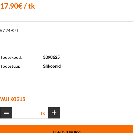
17,90€ / tk
57,74 € / l
Tootekood:
3098625
Tootetüüp:
Silikoonid
VALI KOGUS
-
+
tk
LISA OSTUKORVI