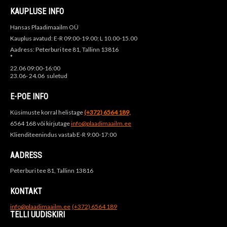
KAUPLUSE INFO
Hansas Plaadimaailm OÜ
Kauplus avatud: E-R 09:00-19.00; L 10.00-15.00
Aadress: Peterburi tee 81, Tallinn 13816
*
22.06 09:00-16:00
23.06- 24.06 suletud
E-POE INFO
Küsimuste korral helistage
(+372) 6564 189,
6564 168 või kirjutage
info@plaadimaailm.ee
Klienditeenindus vastab E-R 9:00-17:00
AADRESS
Peterburi tee 81, Tallinn 13816
KONTAKT
info@plaadimaailm.ee
(+372) 6564 189
TELLI UUDISKIRI