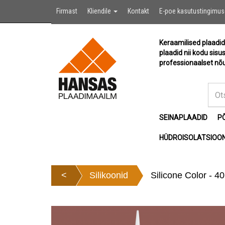
Firmast
Kliendile
Kontakt
E-poe kasutustingimu
Keraamilised plaadid
plaadid nii kodu sisu
professionaalset nõu
SEINAPLAADID
P
HÜDROISOLATSIOON
<
Silikoonid
Silicone Color - 4