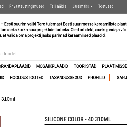
Ostukor
sed
Privaatsustingimused
Telli näidis
Järelmaks
Toetused
 – Eesti suurim valik! Tere tulemast Eesti suurimasse keraamiliste plaat
stamiseks kui ka suurprojektide tarbeks. Oled arhitekt, sisekujundaja või 
, et valida oma projekti jaoks parimad keraamilised plaadid.
ÕRANDAPLAADID
MOSAIIKPLAADID
TÖÖRIISTAD
PLAATIMISS
ID
HOOLDUSTOOTED
TASANDUSSEGUD
PROFIILID
SAR
0 310ml
SILICONE COLOR - 40 310ML