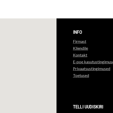
INFO
Firmast
Kliendile
Kontakt
E-poe kasutustingimus
Privaatsustingimused
Toetused
TELLI UUDISKIRI