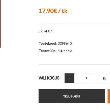
17,90€ / tk
57,74 € / l
Tootekood:
3098640
Tootetüüp:
Silikoonid
-
VALI KOGUS
tk
TELLI NÄIDIS