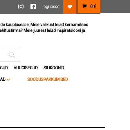
vi link
Instagram link
Facebook link
logi sisse
0
€
Lemmikute link
ide kauplusesse. Meie valikust leiad keraamilised
ehitusfirma? Meie juurest leiad inspiratsiooni ja
Otsimise sisestus
EGUD
VUUGISEGUD
SILIKOONID
JAD
SOODUSPAKKUMISED