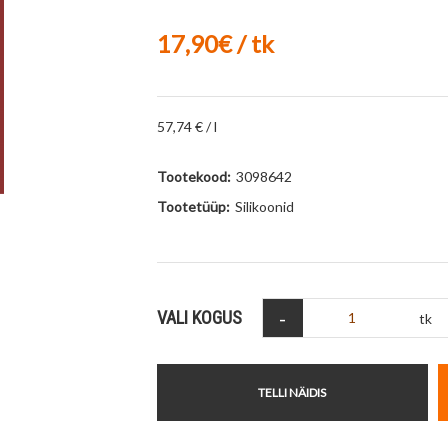
17,90€ / tk
57,74 € / l
Tootekood:
3098642
Tootetüüp:
Silikoonid
-
VALI KOGUS
tk
TELLI NÄIDIS