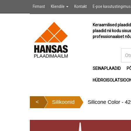
Firmast
Kliendile
Kontakt
E-poe kasutustingimu
Keraamilised plaadid
plaadid nii kodu sisu
professionaalset nõu
SEINAPLAADID
P
HÜDROISOLATSIOON
<
Silikoonid
Silicone Color - 4