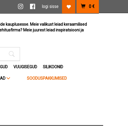
vi link
Instagram link
Facebook link
logi sisse
0
€
Lemmikute link
ide kauplusesse. Meie valikust leiad keraamilised
ehitusfirma? Meie juurest leiad inspiratsiooni ja
Otsimise sisestus
EGUD
VUUGISEGUD
SILIKOONID
JAD
SOODUSPAKKUMISED