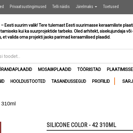
Ostukor
sed
Privaatsustingimused
Telli näidis
Järelmaks
Toetused
 – Eesti suurim valik! Tere tulemast Eesti suurimasse keraamiliste plaat
stamiseks kui ka suurprojektide tarbeks. Oled arhitekt, sisekujundaja või 
, et valida oma projekti jaoks parimad keraamilised plaadid.
ÕRANDAPLAADID
MOSAIIKPLAADID
TÖÖRIISTAD
PLAATIMISS
ID
HOOLDUSTOOTED
TASANDUSSEGUD
PROFIILID
SAR
2 310ml
SILICONE COLOR - 42 310ML