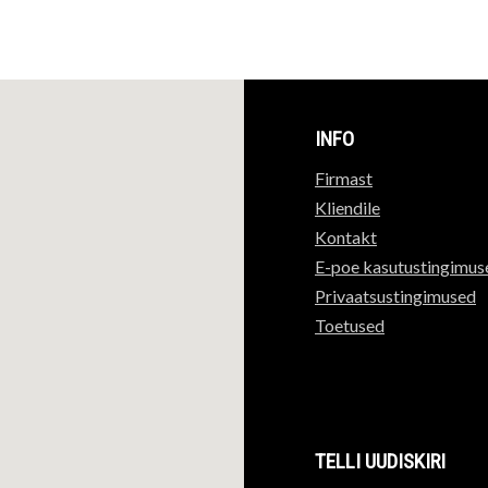
INFO
Firmast
Kliendile
Kontakt
E-poe kasutustingimus
Privaatsustingimused
Toetused
TELLI UUDISKIRI