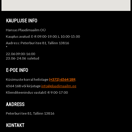
KAUPLUSE INFO
Hansas Plaadimaailm OÜ
Kauplus avatud: E-R 09:00-19.00; L 10.00-15.00
Aadress: Peterburi tee 81, Tallinn 13816
*
22.06 09:00-16:00
23.06- 24.06 suletud
E-POE INFO
Küsimuste korral helistage
(+372) 6564 189,
6564 168 või kirjutage
info@plaadimaailm.ee
Klienditeenindus vastab E-R 9:00-17:00
AADRESS
Peterburi tee 81, Tallinn 13816
KONTAKT