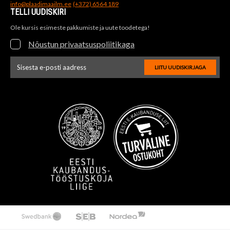
info@plaadimaailm.ee
(+372) 6564 189
TELLI UUDISKIRI
Ole kursis esimeste pakkumiste ja uute toodetega!
Nõustun privaatsuspoliitikaga
LIITU UUDISKIRJAGA
Uudiskirja e-posti aadressi sisestus