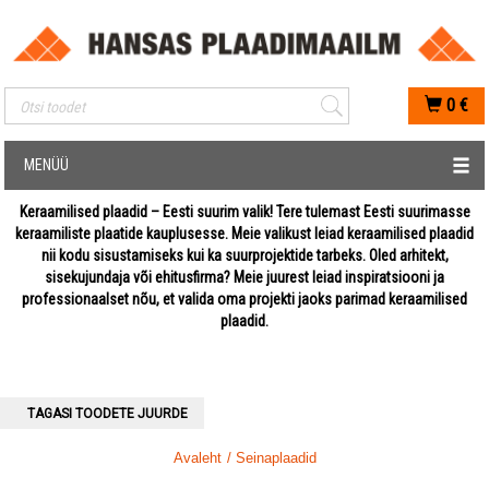
Mobiilis otsimise sisestus
0
€
MENÜÜ
Keraamilised plaadid – Eesti suurim valik! Tere tulemast Eesti suurimasse
keraamiliste plaatide kauplusesse. Meie valikust leiad keraamilised plaadid
nii kodu sisustamiseks kui ka suurprojektide tarbeks. Oled arhitekt,
sisekujundaja või ehitusfirma? Meie juurest leiad inspiratsiooni ja
professionaalset nõu, et valida oma projekti jaoks parimad keraamilised
plaadid.
TAGASI TOODETE JUURDE
Avaleht
/ Seinaplaadid