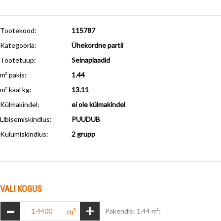
Tootekood:
115787
Kategooria:
Ühekordne partii
Tootetüüp:
Seinaplaadid
m² pakis:
1.44
m² kaal kg:
13.11
Külmakindel
:
ei ole külmakindel
Libisemiskindlus
:
PUUDUB
Kulumiskindlus
:
2 grupp
VALI KOGUS
-
+
m²
Pakendis: 1.44 m²;