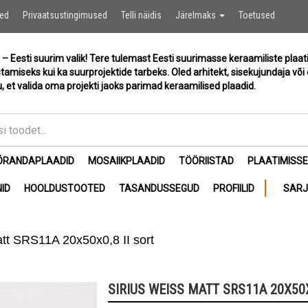
Ostukor
sed
Privaatsustingimused
Telli näidis
Järelmaks
Toetused
 – Eesti suurim valik! Tere tulemast Eesti suurimasse keraamiliste plaat
stamiseks kui ka suurprojektide tarbeks. Oled arhitekt, sisekujundaja või 
, et valida oma projekti jaoks parimad keraamilised plaadid.
ÕRANDAPLAADID
MOSAIIKPLAADID
TÖÖRIISTAD
PLAATIMISS
ID
HOOLDUSTOOTED
TASANDUSSEGUD
PROFIILID
SAR
att SRS11A 20x50x0,8 II sort
SIRIUS WEISS MATT SRS11A 20X50X