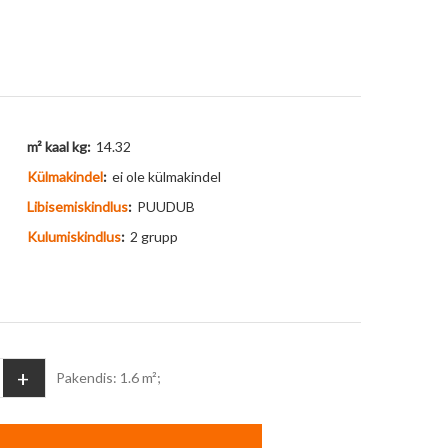
m² kaal kg:
14.32
Külmakindel
:
ei ole külmakindel
Libisemiskindlus
:
PUUDUB
Kulumiskindlus
:
2 grupp
+
Pakendis: 1.6 m²;