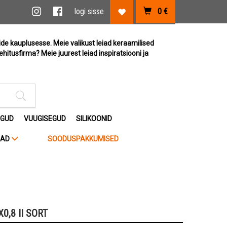
vi link
Instagram link
Facebook link
logi sisse
0
€
Lemmikute link
ide kauplusesse. Meie valikust leiad keraamilised
ehitusfirma? Meie juurest leiad inspiratsiooni ja
Otsimise sisestus
EGUD
VUUGISEGUD
SILIKOONID
JAD
SOODUSPAKKUMISED
0,8 II SORT