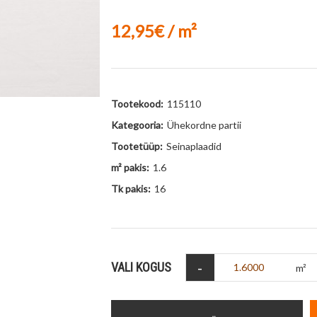
12,95€ / m²
Tootekood:
115110
Kategooria:
Ühekordne partii
Tootetüüp:
Seinaplaadid
m² pakis:
1.6
Tk pakis:
16
-
VALI KOGUS
m²