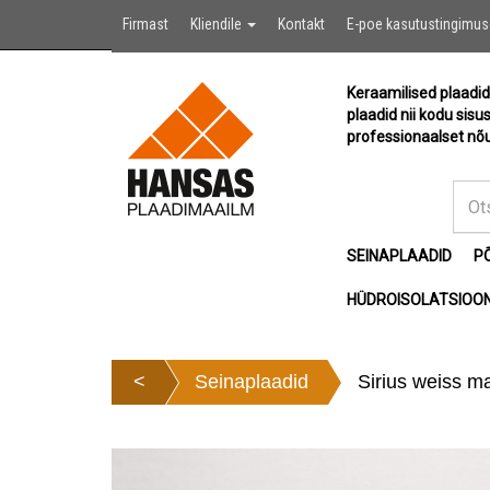
Firmast
Kliendile
Kontakt
E-poe kasutustingimu
Keraamilised plaadid
plaadid nii kodu sisu
professionaalset nõu
SEINAPLAADID
P
HÜDROISOLATSIOON
<
Seinaplaadid
Sirius weiss m