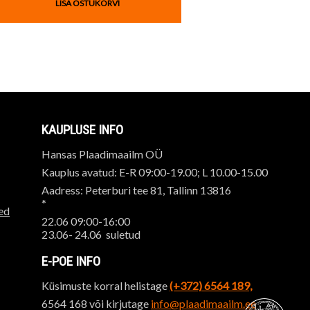
LISA OSTUKORVI
KAUPLUSE INFO
Hansas Plaadimaailm OÜ
Kauplus avatud: E-R 09:00-19.00; L 10.00-15.00
Aadress: Peterburi tee 81, Tallinn 13816
*
ed
22.06 09:00-16:00
23.06- 24.06 suletud
E-POE INFO
Küsimuste korral helistage
(+372) 6564 189,
6564 168 või kirjutage
info@plaadimaailm.ee