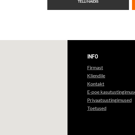
TELLI NÄIDIS
INFO
Firmast
Kliendile
Kontakt
E-poe kasutustingimus
Privaatsustingimused
Toetused