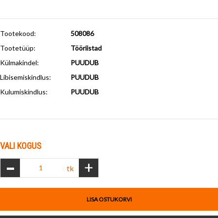
Tootekood:
508086
Tootetüüp:
Tööriistad
Külmakindel
:
PUUDUB
Libisemiskindlus
:
PUUDUB
Kulumiskindlus
:
PUUDUB
VALI KOGUS
-
+
tk
LISA OSTUKORVI