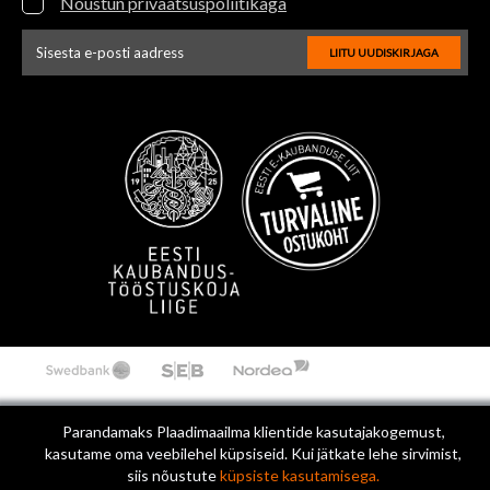
Nõustun privaatsuspoliitikaga
LIITU UUDISKIRJAGA
Uudiskirja e-posti aadressi sisestus
Parandamaks Plaadimaailma klientide kasutajakogemust,
kasutame oma veebilehel küpsiseid. Kui jätkate lehe sirvimist,
siis nõustute
küpsiste kasutamisega.