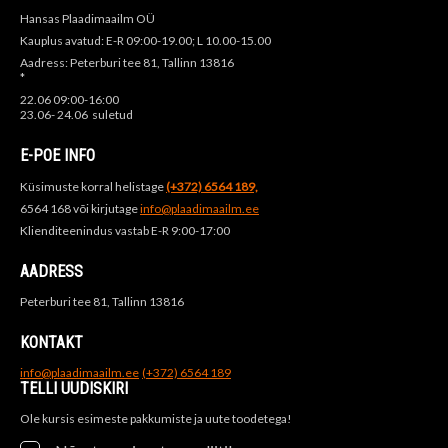
Hansas Plaadimaailm OÜ
Kauplus avatud: E-R 09:00-19.00; L 10.00-15.00
Aadress: Peterburi tee 81, Tallinn 13816
*
22.06 09:00-16:00
23.06- 24.06 suletud
E-POE INFO
Küsimuste korral helistage
(+372) 6564 189,
6564 168 või kirjutage
info@plaadimaailm.ee
Klienditeenindus vastab E-R 9:00-17:00
AADRESS
Peterburi tee 81, Tallinn 13816
KONTAKT
info@plaadimaailm.ee
(+372) 6564 189
TELLI UUDISKIRI
Ole kursis esimeste pakkumiste ja uute toodetega!