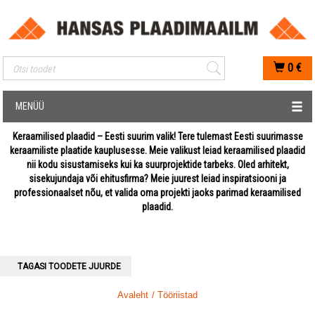
Mobiilis otsimise sisestus
0
€
MENÜÜ
Keraamilised plaadid – Eesti suurim valik! Tere tulemast Eesti suurimasse
keraamiliste plaatide kauplusesse. Meie valikust leiad keraamilised plaadid
nii kodu sisustamiseks kui ka suurprojektide tarbeks. Oled arhitekt,
sisekujundaja või ehitusfirma? Meie juurest leiad inspiratsiooni ja
professionaalset nõu, et valida oma projekti jaoks parimad keraamilised
plaadid.
TAGASI TOODETE JUURDE
Avaleht
/ Tööriistad