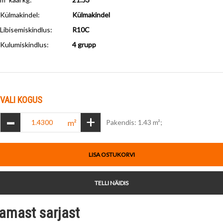
Külmakindel
:
Külmakindel
Libisemiskindlus
:
R10C
Kulumiskindlus
:
4 grupp
VALI KOGUS
-
+
m²
Pakendis: 1.43 m²;
LISA OSTUKORVI
TELLI NÄIDIS
amast sarjast