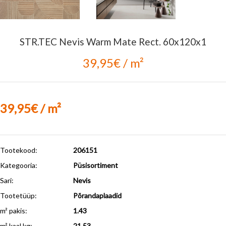
STR.TEC Nevis Warm Mate Rect. 60x120x1
39,95€ / m²
39,95€ / m²
Tootekood:
206151
Kategooria:
Püsisortiment
Sari:
Nevis
Tootetüüp:
Põrandaplaadid
m² pakis:
1.43
m² kaal kg:
21.53