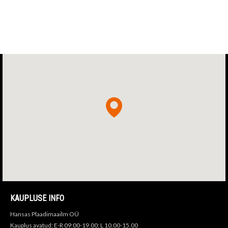
KAUPLUSE INFO
Hansas Plaadimaailm OÜ
Kauplus avatud: E-R 09:00-19.00; L 10.00-15.00