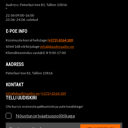
Aadress: Peterburi tee 81, Tallinn 13816
*
22.06 09:00-16:00
23.06- 24.06 suletud
E-POE INFO
Küsimuste korral helistage
(+372) 6564 189,
6564 168 või kirjutage
info@plaadimaailm.ee
Klienditeenindus vastab E-R 9:00-17:00
AADRESS
Peterburi tee 81, Tallinn 13816
KONTAKT
info@plaadimaailm.ee
(+372) 6564 189
TELLI UUDISKIRI
Ole kursis esimeste pakkumiste ja uute toodetega!
Nõustun privaatsuspoliitikaga