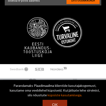
LIITU UUDISKIRJAGA
Uudiskirja e-posti aadressi sisestus
Parandamaks Plaadimaailma klientide kasutajakogemust,
kasutame oma veebilehel küpsiseid. Kui jätkate lehe sirvimist,
siis nõustute
küpsiste kasutamisega.
OK