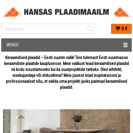
Mobiilis otsimise sisestus
0
€
MENÜÜ
Keraamilised plaadid – Eesti suurim valik! Tere tulemast Eesti suurimasse
keraamiliste plaatide kauplusesse. Meie valikust leiad keraamilised plaadid
nii kodu sisustamiseks kui ka suurprojektide tarbeks. Oled arhitekt,
sisekujundaja või ehitusfirma? Meie juurest leiad inspiratsiooni ja
professionaalset nõu, et valida oma projekti jaoks parimad keraamilised
plaadid.