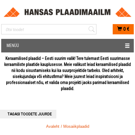
Mobiilis otsimise sisestus
0
€
MENÜÜ
Keraamilised plaadid – Eesti suurim valik! Tere tulemast Eesti suurimasse
keraamiliste plaatide kauplusesse. Meie valikust leiad keraamilised plaadid
nii kodu sisustamiseks kui ka suurprojektide tarbeks. Oled arhitekt,
sisekujundaja või ehitusfirma? Meie juurest leiad inspiratsiooni ja
professionaalset nõu, et valida oma projekti jaoks parimad keraamilised
plaadid.
TAGASI TOODETE JUURDE
Avaleht
/ Mosaiikplaadid