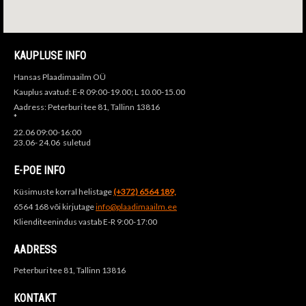
KAUPLUSE INFO
Hansas Plaadimaailm OÜ
Kauplus avatud: E-R 09:00-19.00; L 10.00-15.00
Aadress: Peterburi tee 81, Tallinn 13816
*
22.06 09:00-16:00
23.06- 24.06 suletud
E-POE INFO
Küsimuste korral helistage
(+372) 6564 189,
6564 168 või kirjutage
info@plaadimaailm.ee
Klienditeenindus vastab E-R 9:00-17:00
AADRESS
Peterburi tee 81, Tallinn 13816
KONTAKT