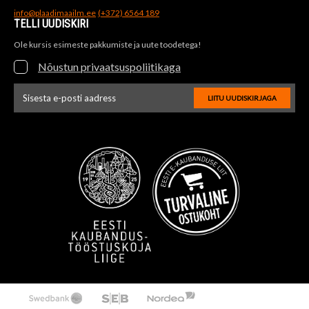
info@plaadimaailm.ee
(+372) 6564 189
TELLI UUDISKIRI
Ole kursis esimeste pakkumiste ja uute toodetega!
Nõustun privaatsuspoliitikaga
LIITU UUDISKIRJAGA
Uudiskirja e-posti aadressi sisestus