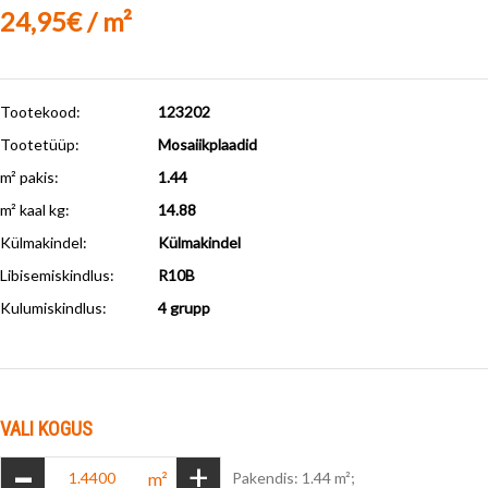
24,95€ / m²
Tootekood:
123202
Tootetüüp:
Mosaiikplaadid
m² pakis:
1.44
m² kaal kg:
14.88
Külmakindel
:
Külmakindel
Libisemiskindlus
:
R10B
Kulumiskindlus
:
4 grupp
VALI KOGUS
-
+
m²
Pakendis: 1.44 m²;