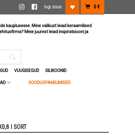
vi link
Instagram link
Facebook link
logi sisse
0
€
Lemmikute link
ide kauplusesse. Meie valikust leiad keraamilised
ehitusfirma? Meie juurest leiad inspiratsiooni ja
Otsimise sisestus
EGUD
VUUGISEGUD
SILIKOONID
JAD
SOODUSPAKKUMISED
0,8 I SORT