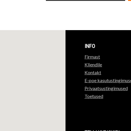
INFO
Firmast
Kliendile
Kontakt
E-poe kasutustingimus
Privaatsustingimused
Toetused