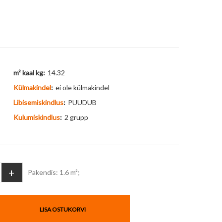
m² kaal kg:
14.32
Külmakindel
:
ei ole külmakindel
Libisemiskindlus
:
PUUDUB
Kulumiskindlus
:
2 grupp
+
Pakendis: 1.6 m²;
LISA OSTUKORVI