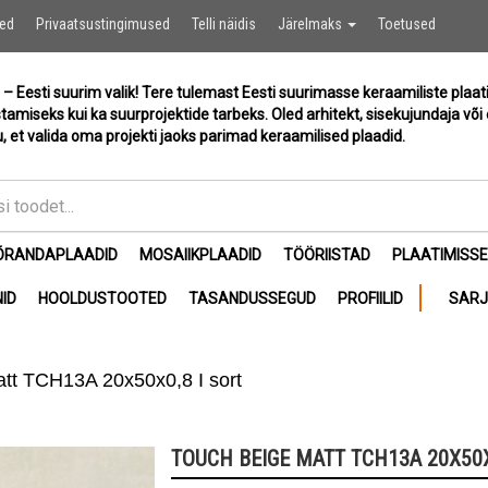
Ostukor
sed
Privaatsustingimused
Telli näidis
Järelmaks
Toetused
 – Eesti suurim valik! Tere tulemast Eesti suurimasse keraamiliste plaat
stamiseks kui ka suurprojektide tarbeks. Oled arhitekt, sisekujundaja või 
, et valida oma projekti jaoks parimad keraamilised plaadid.
ÕRANDAPLAADID
MOSAIIKPLAADID
TÖÖRIISTAD
PLAATIMISS
ID
HOOLDUSTOOTED
TASANDUSSEGUD
PROFIILID
SAR
tt TCH13A 20x50x0,8 I sort
TOUCH BEIGE MATT TCH13A 20X50X