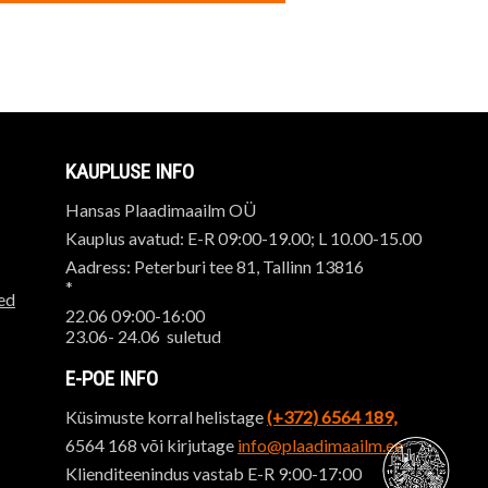
KAUPLUSE INFO
Hansas Plaadimaailm OÜ
Kauplus avatud: E-R 09:00-19.00; L 10.00-15.00
Aadress: Peterburi tee 81, Tallinn 13816
*
ed
22.06 09:00-16:00
23.06- 24.06 suletud
E-POE INFO
Küsimuste korral helistage
(+372) 6564 189,
6564 168 või kirjutage
info@plaadimaailm.ee
Klienditeenindus vastab E-R 9:00-17:00