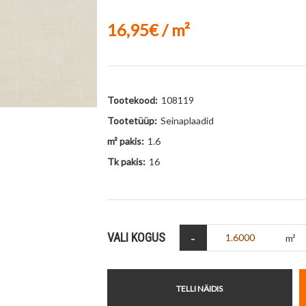
16,95€ / m²
Tootekood:
108119
Tootetüüp:
Seinaplaadid
m² pakis:
1.6
Tk pakis:
16
-
VALI KOGUS
m²
TELLI NÄIDIS