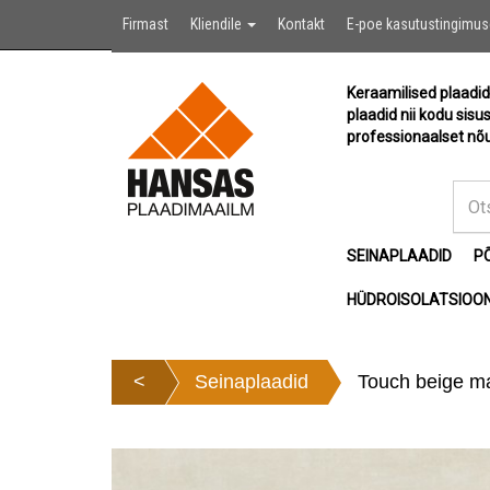
Firmast
Kliendile
Kontakt
E-poe kasutustingimu
Keraamilised plaadid
plaadid nii kodu sisu
professionaalset nõu
SEINAPLAADID
P
HÜDROISOLATSIOON
<
Seinaplaadid
Touch beige ma