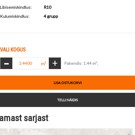
Libisemiskindlus
:
R10
Kulumiskindlus
:
4 grupp
VALI KOGUS
-
+
m²
Pakendis: 1.44 m²;
LISA OSTUKORVI
TELLI NÄIDIS
amast sarjast