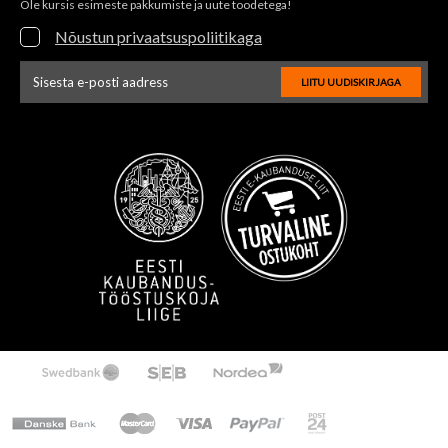
Ole kursis esimeste pakkumiste ja uute toodetega!
Nõustun privaatsuspoliitikaga
LIITU UUDISKIRJAGA
Uudiskirja e-posti aadressi sisestus