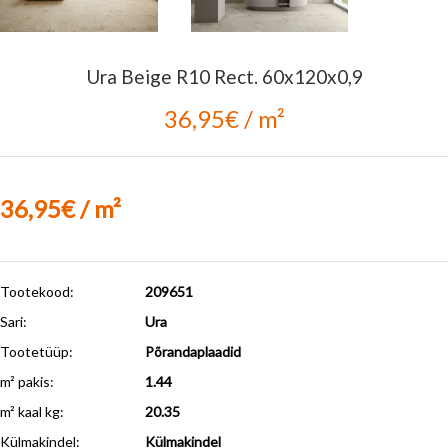
Ura Beige R10 Rect. 60x120x0,9
36,95€ / m²
36,95€ / m²
Tootekood:
209651
Sari:
Ura
Tootetüüp:
Põrandaplaadid
m² pakis:
1.44
m² kaal kg:
20.35
Külmakindel
:
Külmakindel