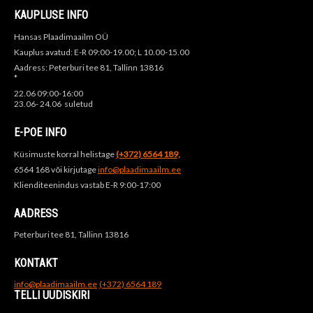
KAUPLUSE INFO
Hansas Plaadimaailm OÜ
Kauplus avatud: E-R 09:00-19.00; L 10.00-15.00
Aadress: Peterburi tee 81, Tallinn 13816
*
22.06 09:00-16:00
23.06- 24.06 suletud
E-POE INFO
Küsimuste korral helistage
(+372) 6564 189,
6564 168 või kirjutage
info@plaadimaailm.ee
Klienditeenindus vastab E-R 9:00-17:00
AADRESS
Peterburi tee 81, Tallinn 13816
KONTAKT
info@plaadimaailm.ee
(+372) 6564 189
TELLI UUDISKIRI