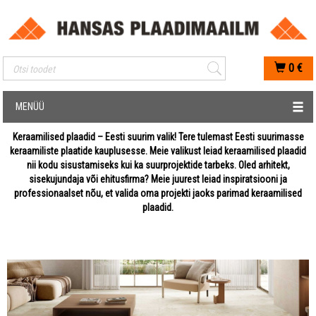
Mobiilis otsimise sisestus
0
€
MENÜÜ
Keraamilised plaadid – Eesti suurim valik! Tere tulemast Eesti suurimasse
keraamiliste plaatide kauplusesse. Meie valikust leiad keraamilised plaadid
nii kodu sisustamiseks kui ka suurprojektide tarbeks. Oled arhitekt,
sisekujundaja või ehitusfirma? Meie juurest leiad inspiratsiooni ja
professionaalset nõu, et valida oma projekti jaoks parimad keraamilised
plaadid.