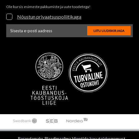
Ole kursis esimeste pakkumiste ja uute toodetega!
Nõustun privaatsuspoliitikaga
LIITU UUDISKIRJAGA
Uudiskirja e-posti aadressi sisestus
Parandamaks Plaadimaailma klientide kasutajakogemust,