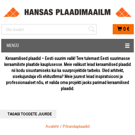
Mobiilis otsimise sisestus
0
€
MENÜÜ
Keraamilised plaadid – Eesti suurim valik! Tere tulemast Eesti suurimasse
keraamiliste plaatide kauplusesse. Meie valikust leiad keraamilised plaadid
nii kodu sisustamiseks kui ka suurprojektide tarbeks. Oled arhitekt,
sisekujundaja või ehitusfirma? Meie juurest leiad inspiratsiooni ja
professionaalset nõu, et valida oma projekti jaoks parimad keraamilised
plaadid.
TAGASI TOODETE JUURDE
Avaleht
/ Põrandaplaadid