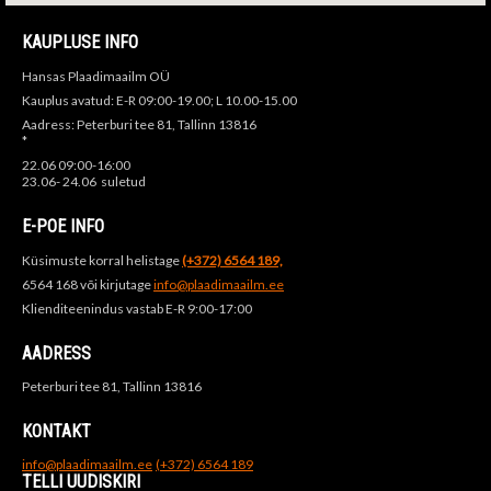
KAUPLUSE INFO
Hansas Plaadimaailm OÜ
Kauplus avatud: E-R 09:00-19.00; L 10.00-15.00
Aadress: Peterburi tee 81, Tallinn 13816
*
22.06 09:00-16:00
23.06- 24.06 suletud
E-POE INFO
Küsimuste korral helistage
(+372) 6564 189,
6564 168 või kirjutage
info@plaadimaailm.ee
Klienditeenindus vastab E-R 9:00-17:00
AADRESS
Peterburi tee 81, Tallinn 13816
KONTAKT
info@plaadimaailm.ee
(+372) 6564 189
TELLI UUDISKIRI