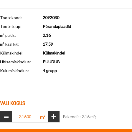
Tootekood:
2092030
Tootetüüp:
Põrandaplaadid
m² pakis:
2.16
m² kaal kg:
17.59
Külmakindel
:
Külmakindel
Libisemiskindlus
:
PUUDUB
Kulumiskindlus
:
4 grupp
VALI KOGUS
-
+
m²
Pakendis: 2.16 m²;