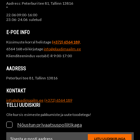
Aadress: Peterburi tee 81, Tallinn 13816
*
22.06 09:00-16:00
23.06- 24.06 suletud
E-POE INFO
Küsimuste korral helistage
(+372) 6564 189,
6564 168 või kirjutage
info@plaadimaailm.ee
Klienditeenindus vastab E-R 9:00-17:00
AADRESS
Peterburi tee 81, Tallinn 13816
KONTAKT
info@plaadimaailm.ee
(+372) 6564 189
TELLI UUDISKIRI
Ole kursis esimeste pakkumiste ja uute toodetega!
Nõustun privaatsuspoliitikaga
LIITU UUDISKIRJAGA