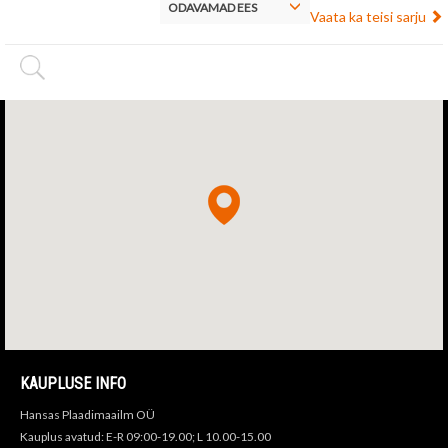
ODAVAMAD EES
Vaata ka teisi sarju
KAUPLUSE INFO
Hansas Plaadimaailm OÜ
Kauplus avatud: E-R 09:00-19.00; L 10.00-15.00