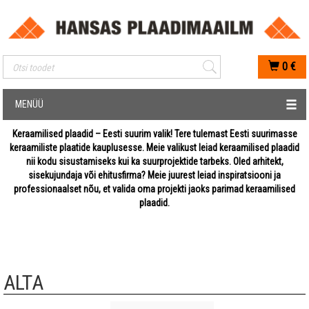
Mobiilis otsimise sisestus
0
€
MENÜÜ
Keraamilised plaadid – Eesti suurim valik! Tere tulemast Eesti suurimasse
keraamiliste plaatide kauplusesse. Meie valikust leiad keraamilised plaadid
nii kodu sisustamiseks kui ka suurprojektide tarbeks. Oled arhitekt,
sisekujundaja või ehitusfirma? Meie juurest leiad inspiratsiooni ja
professionaalset nõu, et valida oma projekti jaoks parimad keraamilised
plaadid.
ALTA