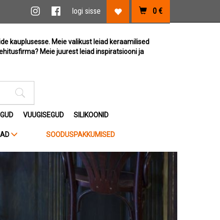
vi link
Instagram link
Facebook link
logi sisse
0
€
Lemmikute link
ide kauplusesse. Meie valikust leiad keraamilised
ehitusfirma? Meie juurest leiad inspiratsiooni ja
Otsimise sisestus
EGUD
VUUGISEGUD
SILIKOONID
JAD
SOODUSPAKKUMISED