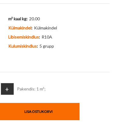
m² kaal kg:
20.00
Külmakindel
:
Külmakindel
Libisemiskindlus
:
R10A
Kulumiskindlus
:
5 grupp
+
Pakendis: 1 m²;
LISA OSTUKORVI