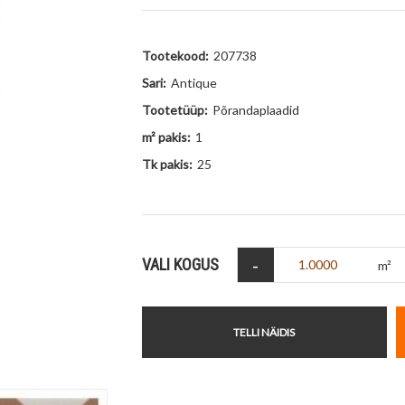
Tootekood:
207738
Sari:
Antique
Tootetüüp:
Põrandaplaadid
m² pakis:
1
Tk pakis:
25
-
VALI KOGUS
m²
TELLI NÄIDIS