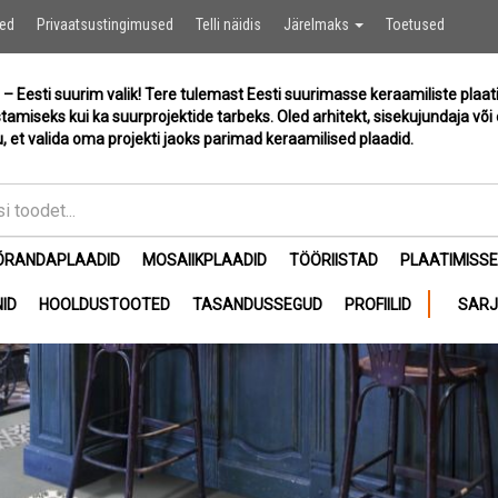
Ostukor
sed
Privaatsustingimused
Telli näidis
Järelmaks
Toetused
 – Eesti suurim valik! Tere tulemast Eesti suurimasse keraamiliste plaat
stamiseks kui ka suurprojektide tarbeks. Oled arhitekt, sisekujundaja või 
, et valida oma projekti jaoks parimad keraamilised plaadid.
ÕRANDAPLAADID
MOSAIIKPLAADID
TÖÖRIISTAD
PLAATIMISS
ID
HOOLDUSTOOTED
TASANDUSSEGUD
PROFIILID
SAR