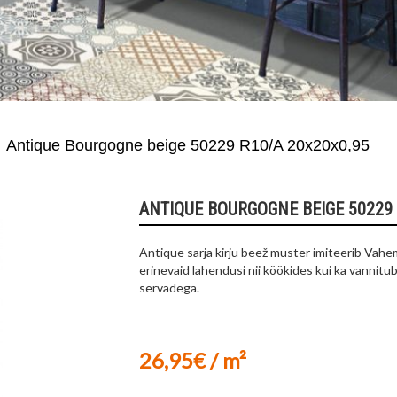
Antique Bourgogne beige 50229 R10/A 20x20x0,95
ANTIQUE BOURGOGNE BEIGE 50229 
Antique sarja kirju beež muster imiteerib Vahe
erinevaid lahendusi nii köökides kui ka vannitub
servadega.
26,95€ / m²