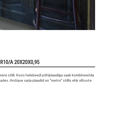
R10/A 20X20X0,95
mere stiili. Koos helebeeži põhiplaadiga saab kombineerida
ades. Antique sarja plaadid on "metro" stiilis ehk viltuste