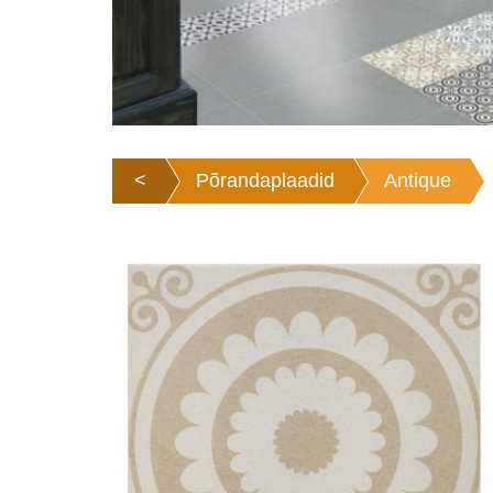
<
Põrandaplaadid
Antique