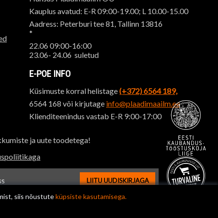
Kauplus avatud: E-R 09:00-19.00; L 10.00-15.00
Aadress: Peterburi tee 81, Tallinn 13816
*
ed
22.06 09:00-16:00
23.06- 24.06 suletud
E-POE INFO
Küsimuste korral helistage
(+372) 6564 189,
6564 168 või kirjutage
info@plaadimaailm.ee
Klienditeenindus vastab E-R 9:00-17:00
kkumiste ja uute toodetega!
spoliitikaga
LIITU UUDISKIRJAGA
ssi sisestus
mist, siis nõustute
küpsiste kasutamisega.