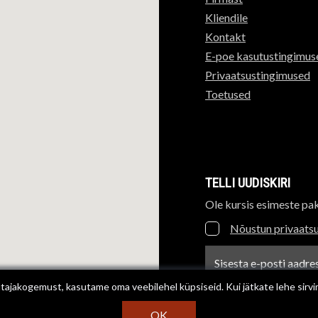
Kliendile
Kontakt
E-poe kasutustingimus
Privaatsustingimused
Toetused
TELLI UUDISKIRI
Ole kursis esimeste pa
Nõustun privaatsu
Uudiskirja e-posti aadre
ajakogemust, kasutame oma veebilehel küpsiseid. Kui jätkate lehe sirvi
OK