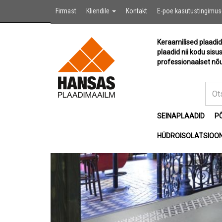
Firmast
Kliendile
Kontakt
E-poe kasutustingimu
Keraamilised plaadid
plaadid nii kodu sisu
professionaalset nõu
SEINAPLAADID
P
HÜDROISOLATSIOON