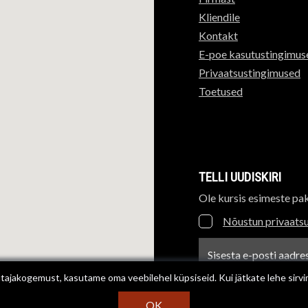
Kliendile
Kontakt
E-poe kasutustingimus
Privaatsustingimused
Toetused
TELLI UUDISKIRI
Ole kursis esimeste pa
Nõustun privaatsu
Uudiskirja e-posti aadre
ajakogemust, kasutame oma veebilehel küpsiseid. Kui jätkate lehe sirvi
OK