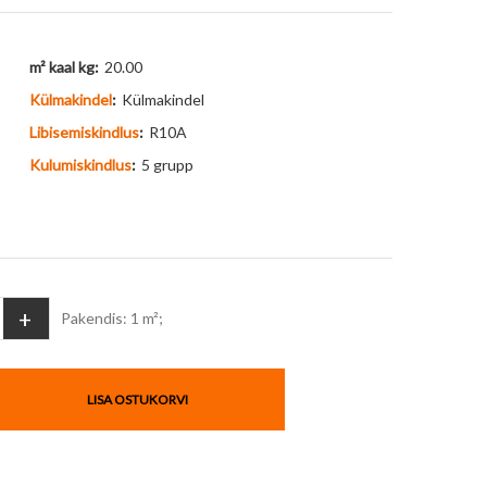
m² kaal kg:
20.00
Külmakindel
:
Külmakindel
Libisemiskindlus
:
R10A
Kulumiskindlus
:
5 grupp
+
Pakendis: 1 m²;
LISA OSTUKORVI