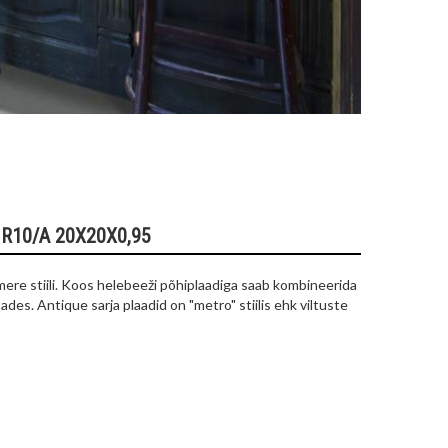
R10/A 20X20X0,95
mere stiili. Koos helebeeži põhiplaadiga saab kombineerida
ades. Antique sarja plaadid on "metro" stiilis ehk viltuste