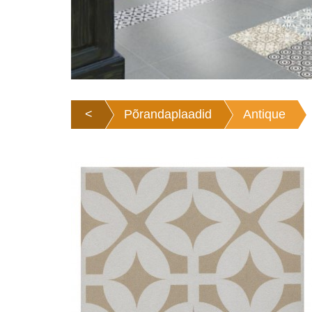
<
Põrandaplaadid
Antique