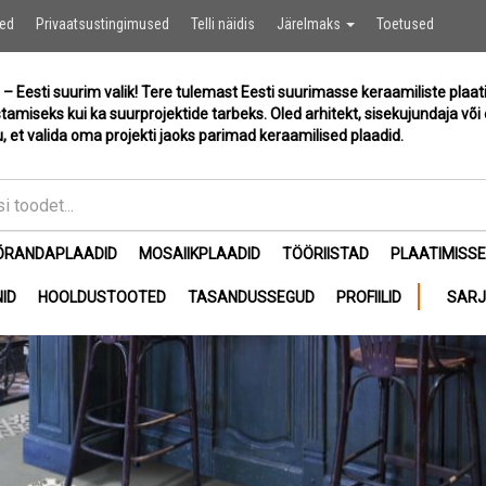
Ostukor
sed
Privaatsustingimused
Telli näidis
Järelmaks
Toetused
 – Eesti suurim valik! Tere tulemast Eesti suurimasse keraamiliste plaat
stamiseks kui ka suurprojektide tarbeks. Oled arhitekt, sisekujundaja või 
, et valida oma projekti jaoks parimad keraamilised plaadid.
ÕRANDAPLAADID
MOSAIIKPLAADID
TÖÖRIISTAD
PLAATIMISS
ID
HOOLDUSTOOTED
TASANDUSSEGUD
PROFIILID
SAR