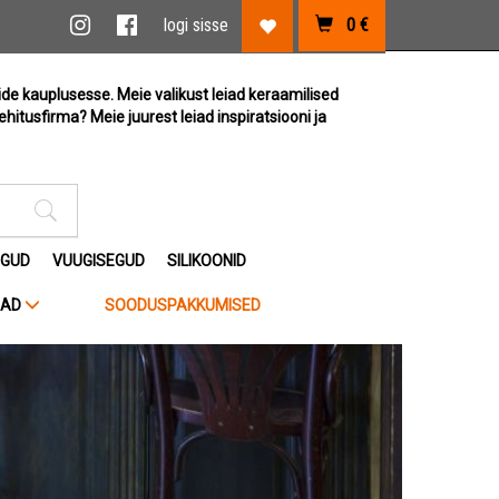
vi link
Instagram link
Facebook link
logi sisse
0
€
Lemmikute link
ide kauplusesse. Meie valikust leiad keraamilised
ehitusfirma? Meie juurest leiad inspiratsiooni ja
Otsimise sisestus
EGUD
VUUGISEGUD
SILIKOONID
JAD
SOODUSPAKKUMISED