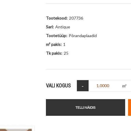
Tootekood:
207736
Sari:
Antique
Tootetüüp:
Põrandaplaadid
m² pakis:
1
Tk pakis:
25
-
VALI KOGUS
m²
TELLI NÄIDIS