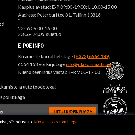
Kauplus avatud: E-R 09:00-19.00; L 10.00-15.00
Aadress: Peterburi tee 81, Tallinn 13816
*
ed
22.06 09:00-16:00
23.06- 24.06 suletud
E-POE INFO
Küsimuste korral helistage
(+372) 6564 189,
6564 168 või kirjutage
info@plaadimaailm.ee
Klienditeenindus vastab E-R 9:00-17:00
kkumiste ja uute toodetega!
spoliitikaga
LIITU UUDISKIRJAGA
ssi sisestus
mist, siis nõustute
küpsiste kasutamisega.