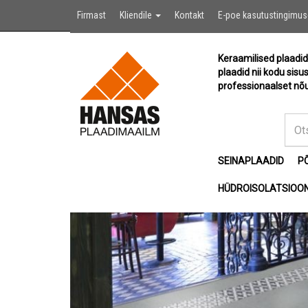
Firmast
Kliendile
Kontakt
E-poe kasutustingimu
Keraamilised plaadid
plaadid nii kodu sisu
professionaalset nõu
SEINAPLAADID
P
HÜDROISOLATSIOON