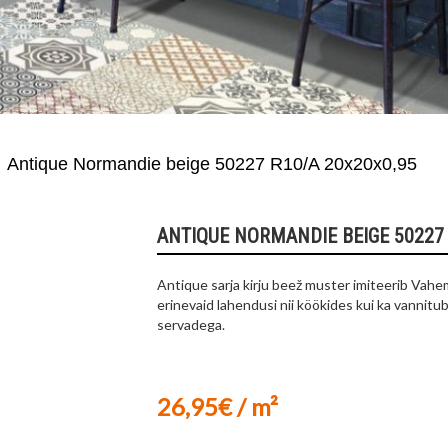
Antique Normandie beige 50227 R10/A 20x20x0,95
ANTIQUE NORMANDIE BEIGE 50227 
Antique sarja kirju beež muster imiteerib Vahe
erinevaid lahendusi nii köökides kui ka vannitub
servadega.
26,95€ / m²