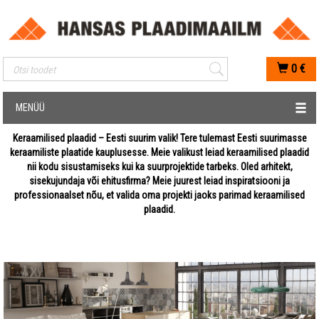
Mobiilis otsimise sisestus
0
€
MENÜÜ
Keraamilised plaadid – Eesti suurim valik! Tere tulemast Eesti suurimasse
keraamiliste plaatide kauplusesse. Meie valikust leiad keraamilised plaadid
nii kodu sisustamiseks kui ka suurprojektide tarbeks. Oled arhitekt,
sisekujundaja või ehitusfirma? Meie juurest leiad inspiratsiooni ja
professionaalset nõu, et valida oma projekti jaoks parimad keraamilised
plaadid.