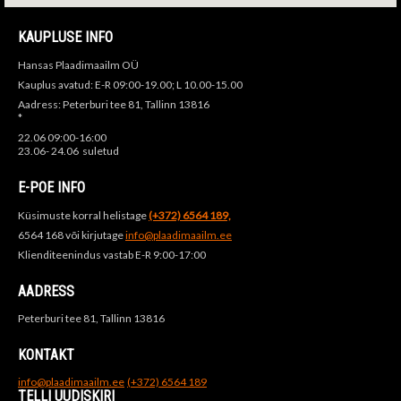
KAUPLUSE INFO
Hansas Plaadimaailm OÜ
Kauplus avatud: E-R 09:00-19.00; L 10.00-15.00
Aadress: Peterburi tee 81, Tallinn 13816
*
22.06 09:00-16:00
23.06- 24.06 suletud
E-POE INFO
Küsimuste korral helistage
(+372) 6564 189,
6564 168 või kirjutage
info@plaadimaailm.ee
Klienditeenindus vastab E-R 9:00-17:00
AADRESS
Peterburi tee 81, Tallinn 13816
KONTAKT
info@plaadimaailm.ee
(+372) 6564 189
TELLI UUDISKIRI