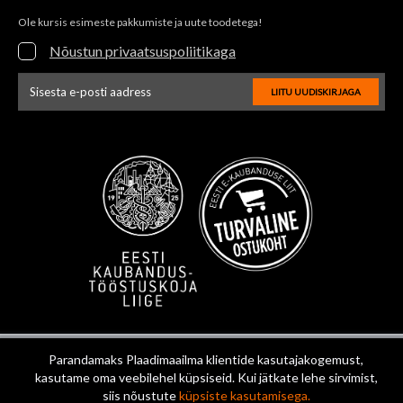
Ole kursis esimeste pakkumiste ja uute toodetega!
Nõustun privaatsuspoliitikaga
LIITU UUDISKIRJAGA
Uudiskirja e-posti aadressi sisestus
Parandamaks Plaadimaailma klientide kasutajakogemust,
kasutame oma veebilehel küpsiseid. Kui jätkate lehe sirvimist,
siis nõustute
küpsiste kasutamisega.